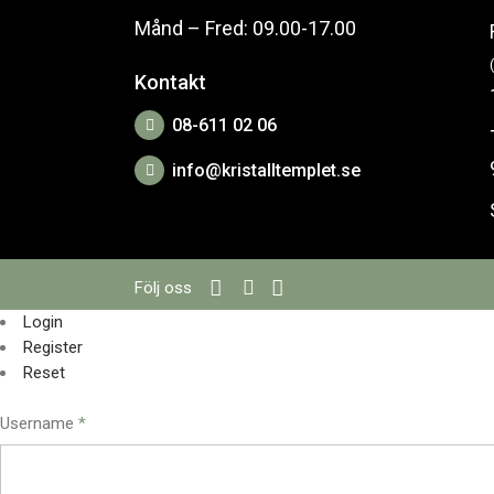
Månd – Fred: 09.00-17.00
Kontakt
08-611 02 06
info@kristalltemplet.se
Följ oss
Login
Register
Reset
Username
*