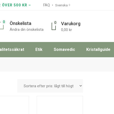
R ÖVER 500 KR –
FAQ
Svenska
0
0
Önskelista
Varukorg
Ändra din önskelista
0,00
kr
alitetssäkrat
Etik
Somavedic
Kristallguide
T