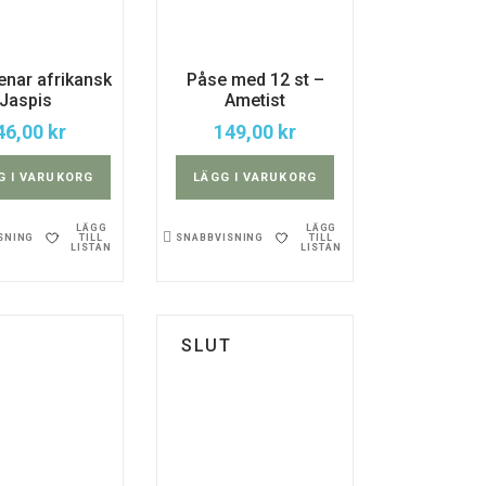
tenar afrikansk
Påse med 12 st –
Jaspis
Ametist
46,00
kr
149,00
kr
G I VARUKORG
LÄGG I VARUKORG
LÄGG
LÄGG
TILL
TILL
SNING
SNABBVISNING
LISTAN
LISTAN
SLUT