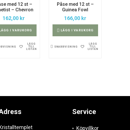
se med 12 st –
Påse med 12 st –
etist – Chevron
Guinea Fowl
162,00
kr
166,00
kr
LÄGG I VARUKORG
LÄGG I VARUKORG
LÄGG
LÄGG
TILL
TILL
BBVISNING
SNABBVISNING
LISTAN
LISTAN
Adress
Service
Kristalltemplet
Köpvillkor