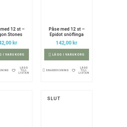
med 12 st –
Påse med 12 st –
gon Stones
Epidot snöflinga
42,00
kr
142,00
kr
G I VARUKORG
LÄGG I VARUKORG
LÄGG
LÄGG
TILL
TILL
SNING
SNABBVISNING
LISTAN
LISTAN
SLUT