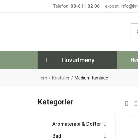
Telefon:
08-611 02 06
– e-post: info@kri
Sea
for:
Huvudmeny
He
Hem
Kristaller
Medium tumlade
Kategorier
Aromaterapi & Dofter
Bad