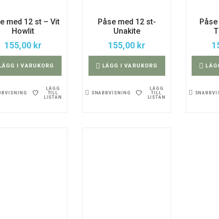
e med 12 st – Vit
Påse med 12 st-
Påse 
Howlit
Unakite
T
155,00
kr
155,00
kr
1
LÄGG I VARUKORG
LÄGG I VARUKORG
LÄG
LÄGG
LÄGG
TILL
TILL
BBVISNING
SNABBVISNING
SNABBVI
LISTAN
LISTAN