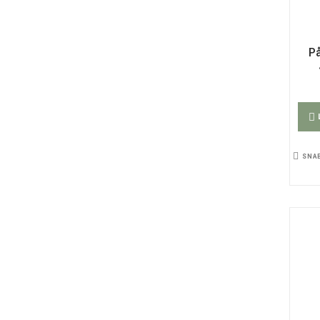
På
SNA