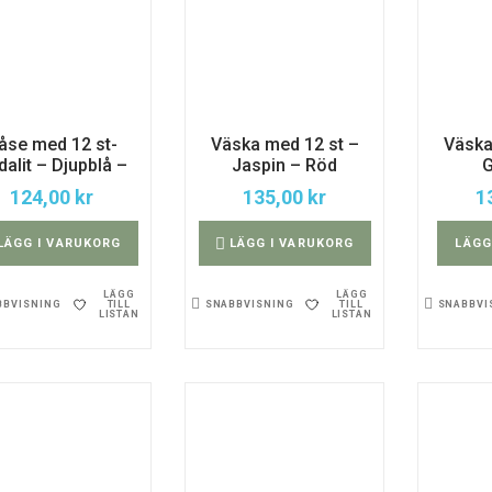
åse med 12 st-
Väska med 12 st –
Väska
dalit – Djupblå –
Jaspin – Röd
G
124,00
kr
135,00
kr
1
LÄGG I VARUKORG
LÄGG I VARUKORG
LÄGG
LÄGG
LÄGG
TILL
TILL
BBVISNING
SNABBVISNING
SNABBVI
LISTAN
LISTAN