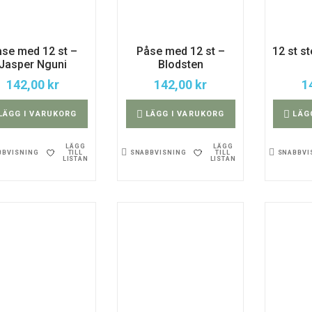
se med 12 st –
Påse med 12 st –
12 st s
Jasper Nguni
Blodsten
142,00
kr
142,00
kr
1
LÄGG I VARUKORG
LÄGG I VARUKORG
LÄG
LÄGG
LÄGG
TILL
TILL
BBVISNING
SNABBVISNING
SNABBVI
LISTAN
LISTAN