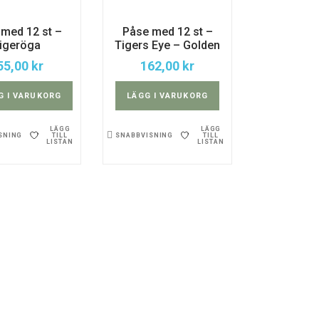
med 12 st –
Påse med 12 st –
igeröga
Tigers Eye – Golden
55,00
kr
162,00
kr
G I VARUKORG
LÄGG I VARUKORG
LÄGG
LÄGG
TILL
TILL
SNING
SNABBVISNING
LISTAN
LISTAN