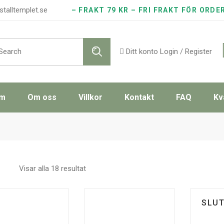
stalltemplet.se
– FRAKT 79 KR – FRI FRAKT FÖR ORDE
rch
Ditt konto
Login / Register
m
Om oss
Villkor
Kontakt
FAQ
Kv
Sorterade
Visar alla 18 resultat
efter
pris:
lågt
till
SLU
högt