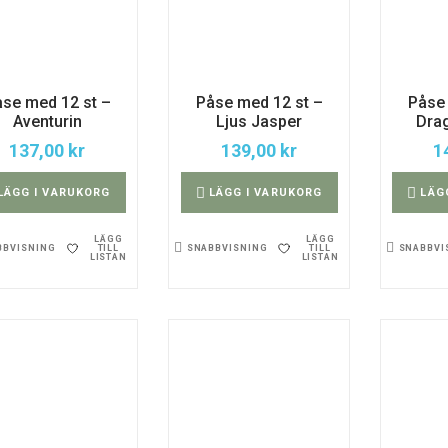
se med 12 st –
Påse med 12 st –
Påse 
Aventurin
Ljus Jasper
Dra
137,00
kr
139,00
kr
1
LÄGG I VARUKORG
LÄGG I VARUKORG
LÄG
LÄGG
LÄGG
TILL
TILL
BBVISNING
SNABBVISNING
SNABBVI
LISTAN
LISTAN