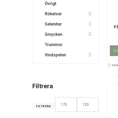
Övrigt
Rökelser
Seleniter
På
Smycken
Trummor
Vindspelen
SNA
Filtrera
FILTRERA
Min
Max
pris
pris