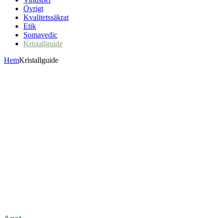
Övrigt
Kvalitetssäkrat
Etik
Somavedic
Kristallguide
Hem
Kristallguide