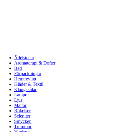
Ädelstenar
Aromaterapi & Dofter
Bad
Förpackningar
Hemtrevligt
Kläder & Textil
Klangskålar
Lampor
Ljus
Mattor
Rökelser
Seleniter
Smycken
Trummor
Vindspel