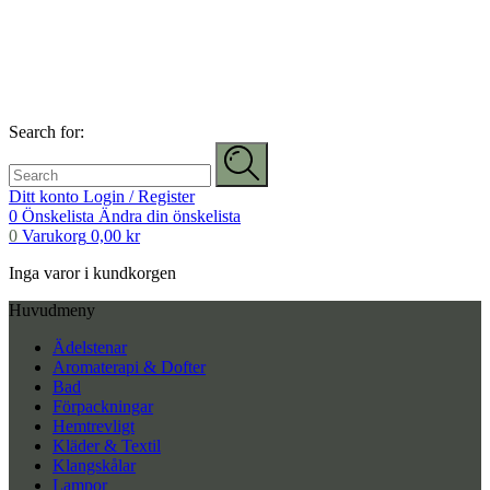
Search for:
Ditt konto
Login / Register
0
Önskelista
Ändra din önskelista
0
Varukorg
0,00
kr
Inga varor i kundkorgen
Huvudmeny
Ädelstenar
Aromaterapi & Dofter
Bad
Förpackningar
Hemtrevligt
Kläder & Textil
Klangskålar
Lampor