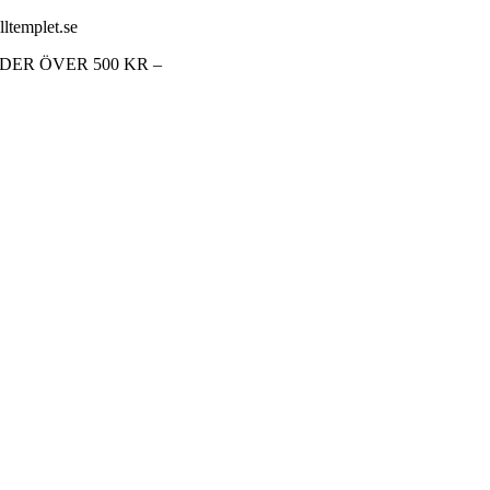
lltemplet.se
RDER ÖVER 500 KR –