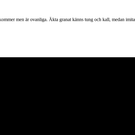
ekommer men är ovanliga. Äkta granat känns tung och kall, medan imitati