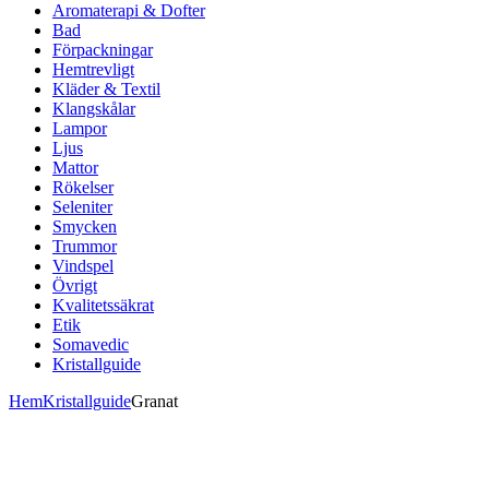
Aromaterapi & Dofter
Bad
Förpackningar
Hemtrevligt
Kläder & Textil
Klangskålar
Lampor
Ljus
Mattor
Rökelser
Seleniter
Smycken
Trummor
Vindspel
Övrigt
Kvalitetssäkrat
Etik
Somavedic
Kristallguide
Hem
Kristallguide
Granat