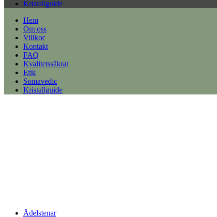
Kristallguide
Hem
Om oss
Villkor
Kontakt
FAQ
Kvalitetssäkrat
Etik
Somavedic
Kristallguide
Ädelstenar