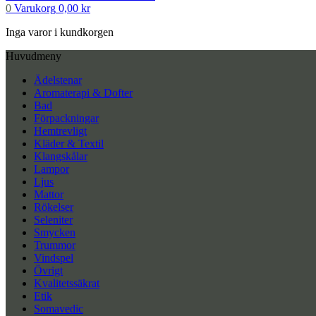
0
Varukorg
0,00
kr
Inga varor i kundkorgen
Huvudmeny
Ädelstenar
Aromaterapi & Dofter
Bad
Förpackningar
Hemtrevligt
Kläder & Textil
Klangskålar
Lampor
Ljus
Mattor
Rökelser
Seleniter
Smycken
Trummor
Vindspel
Övrigt
Kvalitetssäkrat
Etik
Somavedic