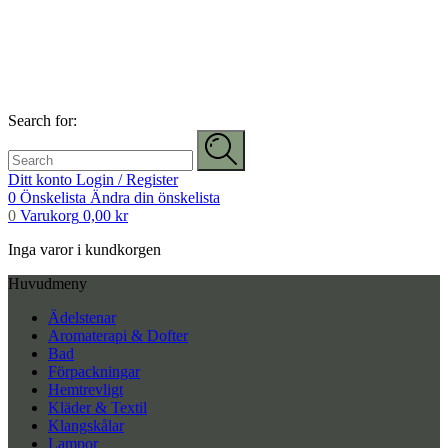
Search for:
Ditt konto
Login / Register
0
Önskelista
Ändra din önskelista
0
Varukorg
0,00
kr
Inga varor i kundkorgen
Huvudmeny
Ädelstenar
Aromaterapi & Dofter
Bad
Förpackningar
Hemtrevligt
Kläder & Textil
Klangskålar
Lampor