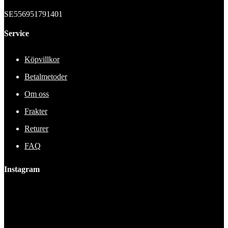
SE556951791401
Service
Köpvillkor
Betalmetoder
Om oss
Frakter
Returer
FAQ
Instagram
This error message is only visible to WordPress admins
Error: No feed found.
Please go to the Instagram Feed settings page to create a feed.