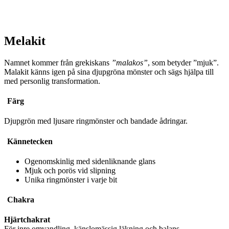
Melakit
Namnet kommer från grekiskans
”malakos”
, som betyder ”mjuk”.
Malakit känns igen på sina djupgröna mönster och sägs hjälpa till
med personlig transformation.
Färg
Djupgrön med ljusare ringmönster och bandade ådringar.
Kännetecken
Ogenomskinlig med sidenliknande glans
Mjuk och porös vid slipning
Unika ringmönster i varje bit
Chakra
Hjärtchakrat
För inre omvandling, känslomässig läkning och balans.