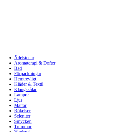
Ädelstenar
Aromaterapi & Dofter
Bad
Förpackningar
Hemtrevligt
Kläder & Textil
Klangskålar
Lampor
Ljus
Mattor
Rökelser
Seleniter
Smycken
Trummor
Vindspel