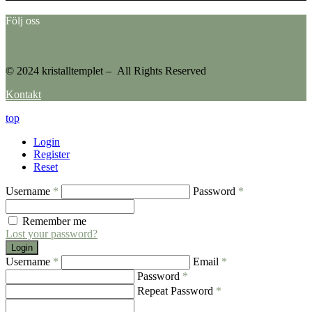
Följ oss
© 2024 kristalltemplet – All Rights Reserved
Kontakt
top
Login
Register
Reset
Username
*
Password
*
Remember me
Lost your password?
Login
Username
*
Email
*
Password
*
Repeat Password
*