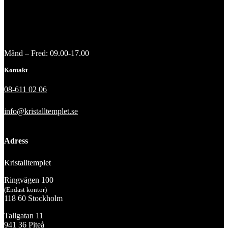
Månd – Fred: 09.00-17.00
Kontakt
08-611 02 06
info@kristalltemplet.se
Adress
Kristalltemplet
Ringvägen 100
(Endast kontor)
118 60 Stockholm
Tallgatan 11
941 36 Piteå