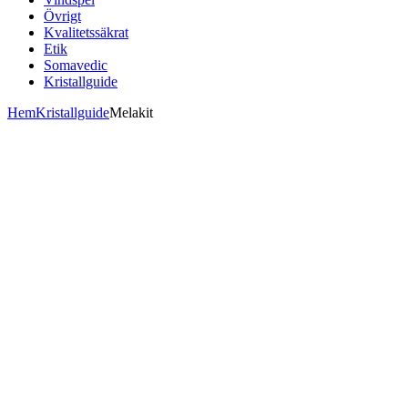
Övrigt
Kvalitetssäkrat
Etik
Somavedic
Kristallguide
Hem
Kristallguide
Melakit