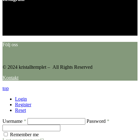
This error message is only visible to WordPress admins
Error: No feed found.
Please go to the Instagram Feed settings page to create a feed.
Följ oss
© 2024 kristalltemplet – All Rights Reserved
Kontakt
top
Login
Register
Reset
Username
*
Password
*
Remember me