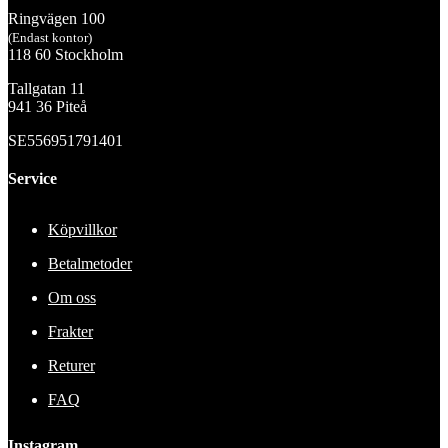
Ringvägen 100
(Endast kontor)
118 60 Stockholm
Tallgatan 11
941 36 Piteå
SE556951791401
Service
Köpvillkor
Betalmetoder
Om oss
Frakter
Returer
FAQ
Instagram