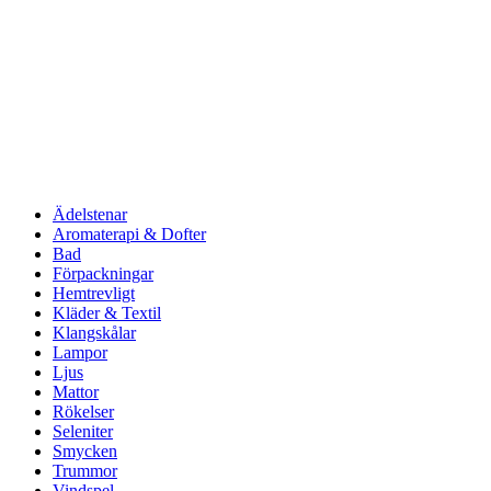
Ädelstenar
Aromaterapi & Dofter
Bad
Förpackningar
Hemtrevligt
Kläder & Textil
Klangskålar
Lampor
Ljus
Mattor
Rökelser
Seleniter
Smycken
Trummor
Vindspel