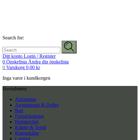
Search for:
Ditt konto
Login / Register
0
Önskelista
Ändra din önskelista
0
Varukorg
0,00
kr
Inga varor i kundkorgen
Huvudmeny
Ädelstenar
Aromaterapi & Dofter
Bad
Förpackningar
Hemtrevligt
Kläder & Textil
Klangskålar
Lampor