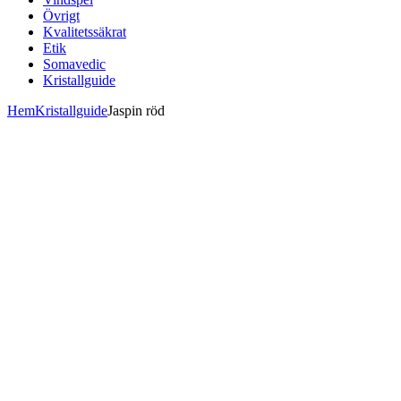
Övrigt
Kvalitetssäkrat
Etik
Somavedic
Kristallguide
Hem
Kristallguide
Jaspin röd