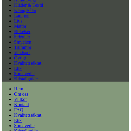
Kläder & Textil
Klangskålar
Lampor
Ljus
Mattor
Rökelser
Seleniter
Smycken
Trummor
Vindspel
Övrigt
Kvalitetssäkrat
Etik
Somavedic
Kristallguide
Hem
Om oss
Villkor
Kontakt
FAQ
Kvalitetssäkrat
Etik
Somavedic
Kristallguide