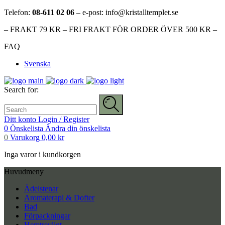
Telefon:
08-611 02 06
– e-post: info@kristalltemplet.se
– FRAKT 79 KR – FRI FRAKT FÖR ORDER ÖVER 500 KR –
FAQ
Svenska
Search for:
Ditt konto
Login / Register
0
Önskelista
Ändra din önskelista
0
Varukorg
0,00
kr
Inga varor i kundkorgen
Huvudmeny
Ädelstenar
Aromaterapi & Dofter
Bad
Förpackningar
Hemtrevligt