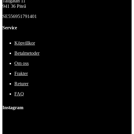
Tallgatan 11
941 36 Piteå
SE556951791401
Service
Köpvillkor
Betalmetoder
Om oss
Frakter
Returer
FAQ
Instagram
This error message is only visible to WordPress admins
Error: No feed found.