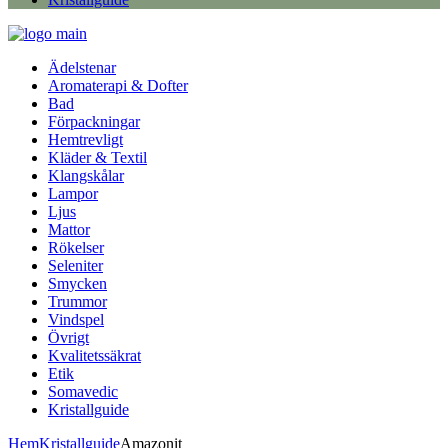
Ädelstenar
Aromaterapi & Dofter
Bad
Förpackningar
Hemtrevligt
Kläder & Textil
Klangskålar
Lampor
Ljus
Mattor
Rökelser
Seleniter
Smycken
Trummor
Vindspel
Övrigt
Kvalitetssäkrat
Etik
Somavedic
Kristallguide
Hem
Kristallguide
Amazonit