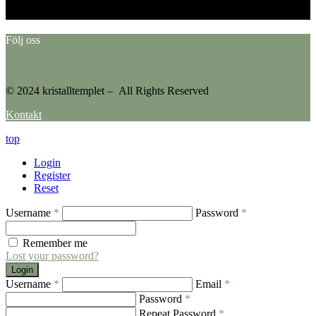
Please go to the Instagram Feed settings page to create a feed.
Följ oss
© 2024 kristalltemplet – All Rights Reserved
Kontakt
top
Login
Register
Reset
Username
*
Password
*
Remember me
Lost your password?
Login
Username
*
Email
*
Password
*
Repeat Password
*