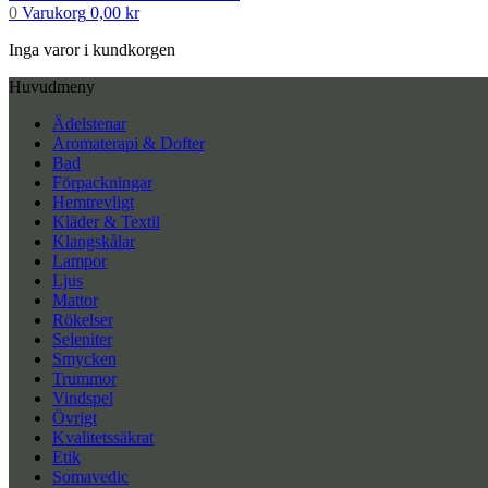
0
Varukorg
0,00
kr
Inga varor i kundkorgen
Huvudmeny
Ädelstenar
Aromaterapi & Dofter
Bad
Förpackningar
Hemtrevligt
Kläder & Textil
Klangskålar
Lampor
Ljus
Mattor
Rökelser
Seleniter
Smycken
Trummor
Vindspel
Övrigt
Kvalitetssäkrat
Etik
Somavedic