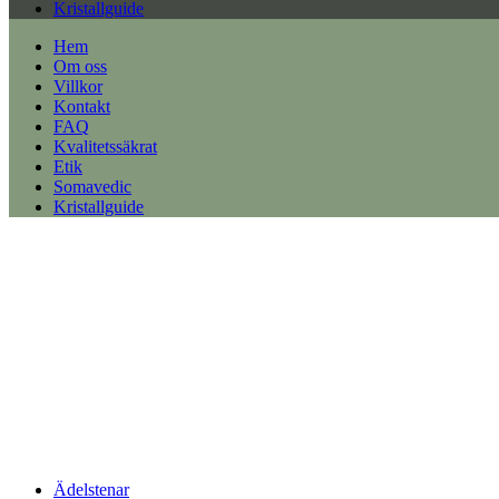
Kristallguide
Hem
Om oss
Villkor
Kontakt
FAQ
Kvalitetssäkrat
Etik
Somavedic
Kristallguide
Ädelstenar