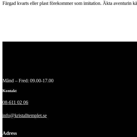
Färgad kvarts eller plast förekommer som imitation. Äkta aventurin kä
Månd – Fred: 09.00-17.00
Kontakt
08-611 02 06
info@kristalltemplet.se
Adress