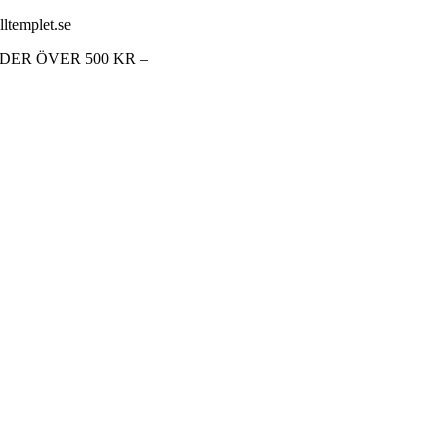
lltemplet.se
RDER ÖVER 500 KR –