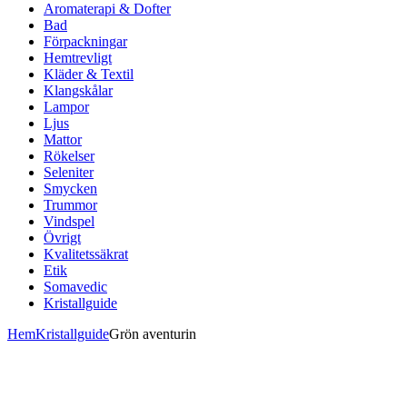
Aromaterapi & Dofter
Bad
Förpackningar
Hemtrevligt
Kläder & Textil
Klangskålar
Lampor
Ljus
Mattor
Rökelser
Seleniter
Smycken
Trummor
Vindspel
Övrigt
Kvalitetssäkrat
Etik
Somavedic
Kristallguide
Hem
Kristallguide
Grön aventurin