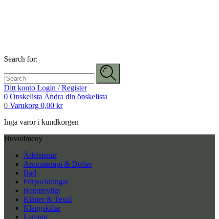
Search for:
Ditt konto
Login / Register
0
Önskelista
Ändra din önskelista
0
Varukorg
0,00
kr
Inga varor i kundkorgen
Huvudmeny
Ädelstenar
Aromaterapi & Dofter
Bad
Förpackningar
Hemtrevligt
Kläder & Textil
Klangskålar
Lampor