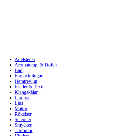
Ädelstenar
Aromaterapi & Dofter
Bad
Förpackningar
Hemtrevligt
Kläder & Textil
Klangskålar
Lampor
Ljus
Mattor
Rökelser
Seleniter
Smycken
Trummor
Vindspel