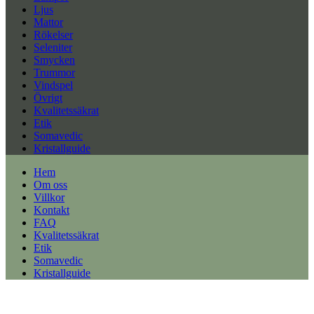
Ljus
Mattor
Rökelser
Seleniter
Smycken
Trummor
Vindspel
Övrigt
Kvalitetssäkrat
Etik
Somavedic
Kristallguide
Hem
Om oss
Villkor
Kontakt
FAQ
Kvalitetssäkrat
Etik
Somavedic
Kristallguide