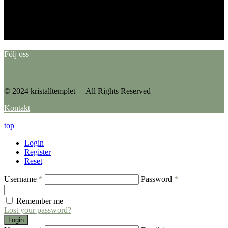
This error message is only visible to WordPress admins
Error: No feed found.
Please go to the Instagram Feed settings page to create a feed.
Följ oss
© 2024 kristalltemplet – All Rights Reserved
Kontakt
top
Login
Register
Reset
Username
*
Password
*
Remember me
Lost your password?
Login