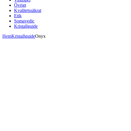
Övrigt
Kvalitetssäkrat
Etik
Somavedic
Kristallguide
Hem
Kristallguide
Onyx