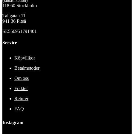
(Endast kontor)
118 60 Stockholm
Tallgatan 11
941 36 Piteå
SE556951791401
Service
Köpvillkor
Betalmetoder
Om oss
Frakter
Returer
FAQ
Instagram