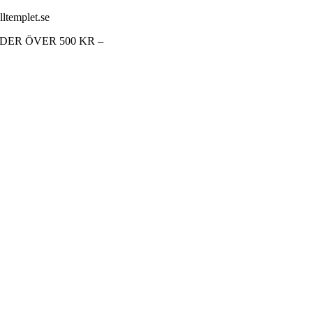
lltemplet.se
RDER ÖVER 500 KR –