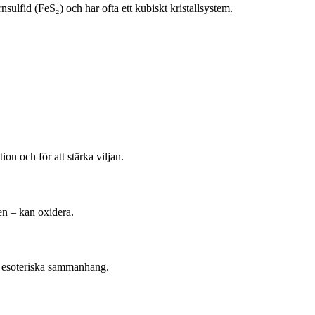
sulfid (FeS₂) och har ofta ett kubiskt kristallsystem.
n och för att stärka viljan.
en – kan oxidera.
d i esoteriska sammanhang.