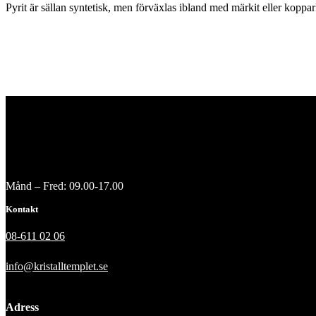
Pyrit är sällan syntetisk, men förväxlas ibland med märkit eller koppar
Månd – Fred: 09.00-17.00
Kontakt
08-611 02 06
info@kristalltemplet.se
Adress