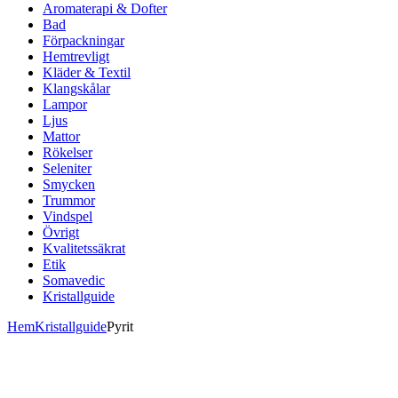
Aromaterapi & Dofter
Bad
Förpackningar
Hemtrevligt
Kläder & Textil
Klangskålar
Lampor
Ljus
Mattor
Rökelser
Seleniter
Smycken
Trummor
Vindspel
Övrigt
Kvalitetssäkrat
Etik
Somavedic
Kristallguide
Hem
Kristallguide
Pyrit