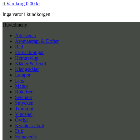
0
Varukorg
0,00
kr
Inga varor i kundkorgen
Huvudmeny
Ädelstenar
Aromaterapi & Dofter
Bad
Förpackningar
Hemtrevligt
Kläder & Textil
Klangskålar
Lampor
Ljus
Mattor
Rökelser
Seleniter
Smycken
Trummor
Vindspel
Övrigt
Kvalitetssäkrat
Etik
Somavedic