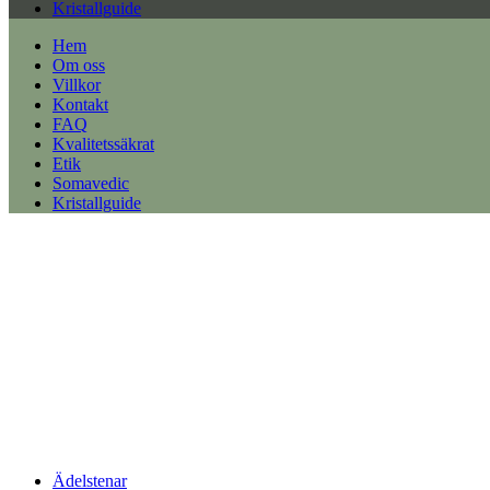
Kristallguide
Hem
Om oss
Villkor
Kontakt
FAQ
Kvalitetssäkrat
Etik
Somavedic
Kristallguide
Ädelstenar