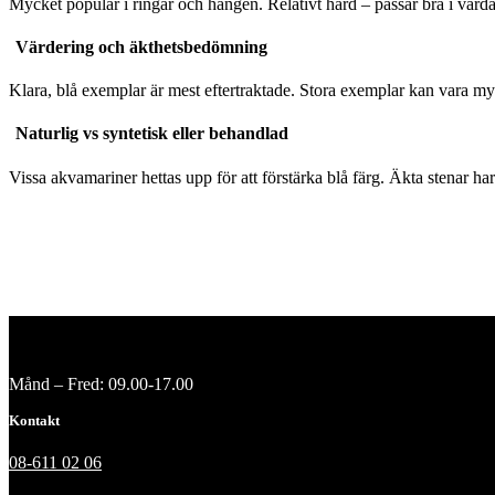
Mycket populär i ringar och hängen. Relativt hård – passar bra i var
Värdering och äkthetsbedömning
Klara, blå exemplar är mest eftertraktade. Stora exemplar kan vara my
Naturlig vs syntetisk eller behandlad
Vissa akvamariner hettas upp för att förstärka blå färg. Äkta stenar har
Månd – Fred: 09.00-17.00
Kontakt
08-611 02 06