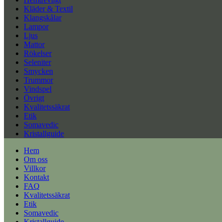
Kläder & Textil
Klangskålar
Lampor
Ljus
Mattor
Rökelser
Seleniter
Smycken
Trummor
Vindspel
Övrigt
Kvalitetssäkrat
Etik
Somavedic
Kristallguide
Hem
Om oss
Villkor
Kontakt
FAQ
Kvalitetssäkrat
Etik
Somavedic
Kristallguide