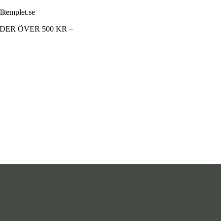
lltemplet.se
RDER ÖVER 500 KR –