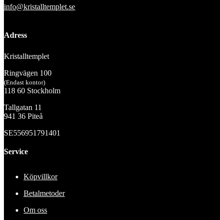
info@kristalltemplet.se
Adress
Kristalltemplet
Ringvägen 100
(Endast kontor)
118 60 Stockholm
Tallgatan 11
941 36 Piteå
SE556951791401
Service
Köpvillkor
Betalmetoder
Om oss