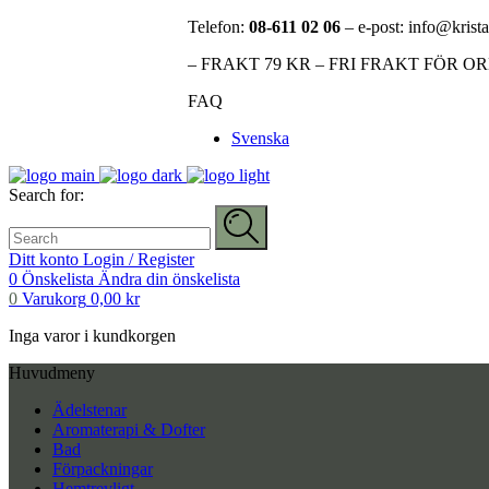
Telefon:
08-611 02 06
– e-post: info@krista
– FRAKT 79 KR – FRI FRAKT FÖR O
FAQ
Svenska
Search for:
Ditt konto
Login / Register
0
Önskelista
Ändra din önskelista
0
Varukorg
0,00
kr
Inga varor i kundkorgen
Huvudmeny
Ädelstenar
Aromaterapi & Dofter
Bad
Förpackningar
Hemtrevligt