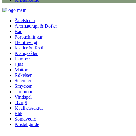
Ädelstenar
Aromaterapi & Dofter
Bad
Förpackningar
Hemtrevligt
Kläder & Textil
Klangskålar
Lampor
Ljus
Mattor
Rökelser
Seleniter
Smycken
Trummor
Vindspel
Övrigt
Kvalitetssäkrat
Etik
Somavedic
Kristallguide