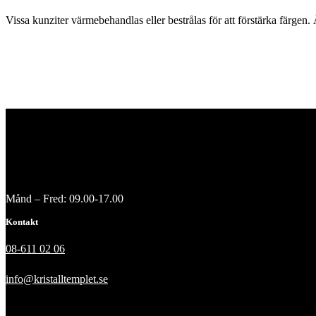
Vissa kunziter värmebehandlas eller bestrålas för att förstärka färgen
Månd – Fred: 09.00-17.00
Kontakt
08-611 02 06
info@kristalltemplet.se