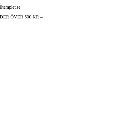
lltemplet.se
RDER ÖVER 500 KR –