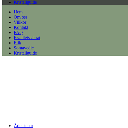
Kristallguide
Hem
Om oss
Villkor
Kontakt
FAQ
Kvalitetssäkrat
Etik
Somavedic
Kristallguide
Ädelstenar