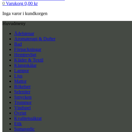
0
Varukorg
0,00
kr
Inga varor i kundkorgen
Huvudmeny
Ädelstenar
Aromaterapi & Dofter
Bad
Förpackningar
Hemtrevligt
Kläder & Textil
Klangskålar
Lampor
Ljus
Mattor
Rökelser
Seleniter
Smycken
Trummor
Vindspel
Övrigt
Kvalitetssäkrat
Etik
Somavedic