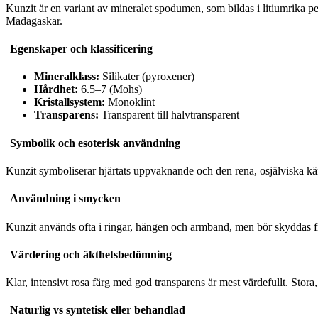
Kunzit är en variant av mineralet spodumen, som bildas i litiumrika peg
Madagaskar.
Egenskaper och klassificering
Mineralklass:
Silikater (pyroxener)
Hårdhet:
6.5–7 (Mohs)
Kristallsystem:
Monoklint
Transparens:
Transparent till halvtransparent
Symbolik och esoterisk användning
Kunzit symboliserar hjärtats uppvaknande och den rena, osjälviska kär
Användning i smycken
Kunzit används ofta i ringar, hängen och armband, men bör skyddas frå
Värdering och äkthetsbedömning
Klar, intensivt rosa färg med god transparens är mest värdefullt. Stora, 
Naturlig vs syntetisk eller behandlad