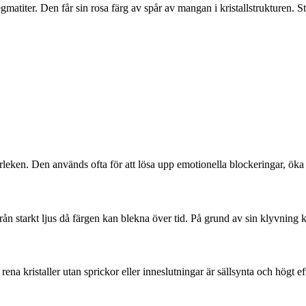
matiter. Den får sin rosa färg av spår av mangan i kristallstrukturen. Sto
leken. Den används ofta för att lösa upp emotionella blockeringar, öka 
n starkt ljus då färgen kan blekna över tid. På grund av sin klyvning ka
rena kristaller utan sprickor eller inneslutningar är sällsynta och högt ef