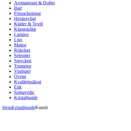
Aromaterapi & Dofter
Bad
Förpackningar
Hemtrevligt
Kläder & Textil
Klangskålar
Lampor
Ljus
Mattor
Rökelser
Seleniter
Smycken
Trummor
Vindspel
Övrigt
Kvalitetssäkrat
Etik
Somavedic
Kristallguide
Hem
Kristallguide
Kunzit