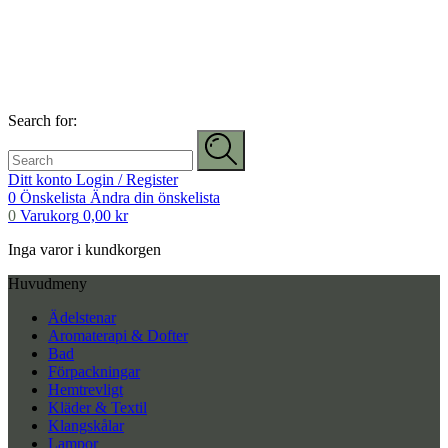
Search for:
Ditt konto
Login / Register
0
Önskelista
Ändra din önskelista
0
Varukorg
0,00
kr
Inga varor i kundkorgen
Huvudmeny
Ädelstenar
Aromaterapi & Dofter
Bad
Förpackningar
Hemtrevligt
Kläder & Textil
Klangskålar
Lampor