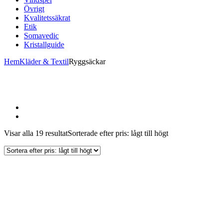
Övrigt
Kvalitetssäkrat
Etik
Somavedic
Kristallguide
Hem
Kläder & Textil
Ryggsäckar
Visar alla 19 resultat
Sorterade efter pris: lågt till högt