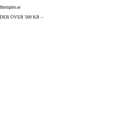
lltemplet.se
RDER ÖVER 500 KR –