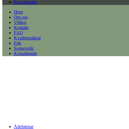
Kristallguide
Hem
Om oss
Villkor
Kontakt
FAQ
Kvalitetssäkrat
Etik
Somavedic
Kristallguide
Ädelstenar