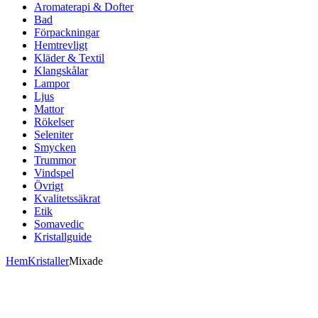
Aromaterapi & Dofter
Bad
Förpackningar
Hemtrevligt
Kläder & Textil
Klangskålar
Lampor
Ljus
Mattor
Rökelser
Seleniter
Smycken
Trummor
Vindspel
Övrigt
Kvalitetssäkrat
Etik
Somavedic
Kristallguide
Hem
Kristaller
Mixade