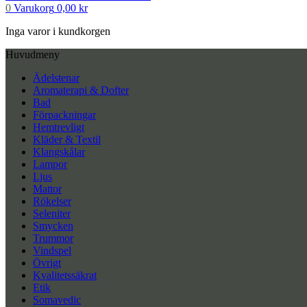
0
Varukorg
0,00
kr
Inga varor i kundkorgen
Huvudmeny
Ädelstenar
Aromaterapi & Dofter
Bad
Förpackningar
Hemtrevligt
Kläder & Textil
Klangskålar
Lampor
Ljus
Mattor
Rökelser
Seleniter
Smycken
Trummor
Vindspel
Övrigt
Kvalitetssäkrat
Etik
Somavedic