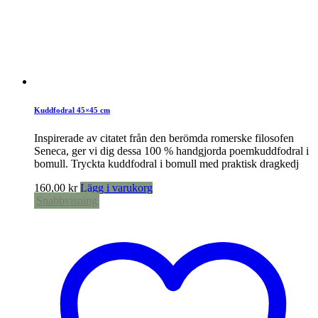
Kuddfodral 45×45 cm
Inspirerade av citatet från den berömda romerske filosofen
Seneca, ger vi dig dessa 100 % handgjorda poemkuddfodral i
bomull. Tryckta kuddfodral i bomull med praktisk dragkedj
160,00
kr
Lägg i varukorg
Snabbvisning