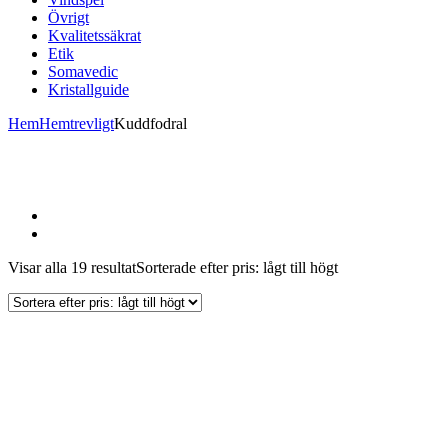
Övrigt
Kvalitetssäkrat
Etik
Somavedic
Kristallguide
Hem
Hemtrevligt
Kuddfodral
Visar alla 19 resultat
Sorterade efter pris: lågt till högt