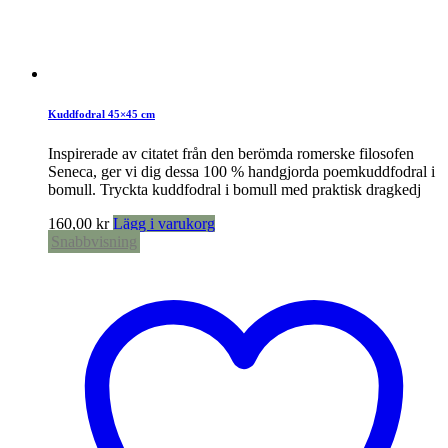
Kuddfodral 45×45 cm
Inspirerade av citatet från den berömda romerske filosofen
Seneca, ger vi dig dessa 100 % handgjorda poemkuddfodral i
bomull. Tryckta kuddfodral i bomull med praktisk dragkedj
160,00
kr
Lägg i varukorg
Snabbvisning