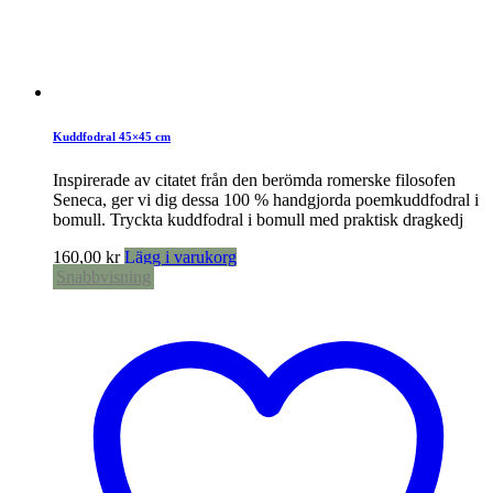
Kuddfodral 45×45 cm
Inspirerade av citatet från den berömda romerske filosofen
Seneca, ger vi dig dessa 100 % handgjorda poemkuddfodral i
bomull. Tryckta kuddfodral i bomull med praktisk dragkedj
160,00
kr
Lägg i varukorg
Snabbvisning