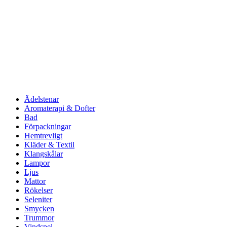
Ädelstenar
Aromaterapi & Dofter
Bad
Förpackningar
Hemtrevligt
Kläder & Textil
Klangskålar
Lampor
Ljus
Mattor
Rökelser
Seleniter
Smycken
Trummor
Vindspel