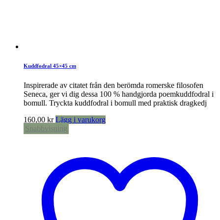
Kuddfodral 45×45 cm
Inspirerade av citatet från den berömda romerske filosofen
Seneca, ger vi dig dessa 100 % handgjorda poemkuddfodral i
bomull. Tryckta kuddfodral i bomull med praktisk dragkedj
160,00
kr
Lägg i varukorg
Snabbvisning