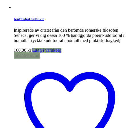
Kuddfodral 45×45 cm
Inspirerade av citatet från den berömda romerske filosofen
Seneca, ger vi dig dessa 100 % handgjorda poemkuddfodral i
bomull. Tryckta kuddfodral i bomull med praktisk dragkedj
160,00
kr
Lägg i varukorg
Snabbvisning