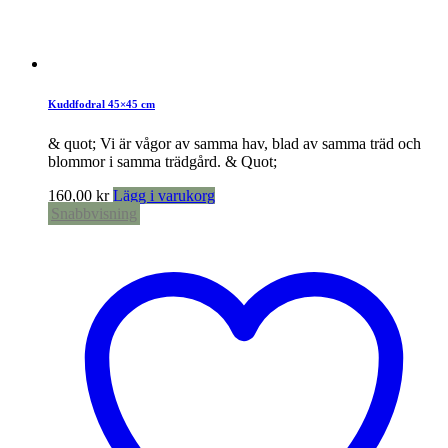
Kuddfodral 45×45 cm
& quot; Vi är vågor av samma hav, blad av samma träd och
blommor i samma trädgård. & Quot;
160,00
kr
Lägg i varukorg
Snabbvisning