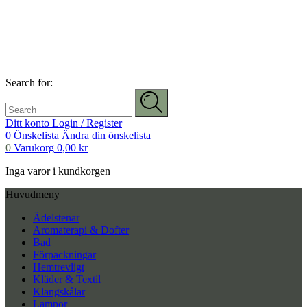
Search for:
Ditt konto
Login / Register
0
Önskelista
Ändra din önskelista
0
Varukorg
0,00
kr
Inga varor i kundkorgen
Huvudmeny
Ädelstenar
Aromaterapi & Dofter
Bad
Förpackningar
Hemtrevligt
Kläder & Textil
Klangskålar
Lampor