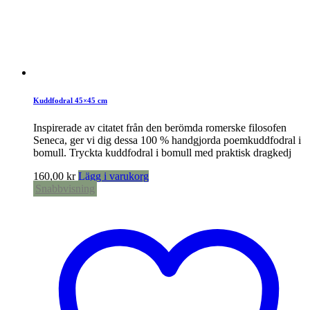
Kuddfodral 45×45 cm
Inspirerade av citatet från den berömda romerske filosofen
Seneca, ger vi dig dessa 100 % handgjorda poemkuddfodral i
bomull. Tryckta kuddfodral i bomull med praktisk dragkedj
160,00
kr
Lägg i varukorg
Snabbvisning