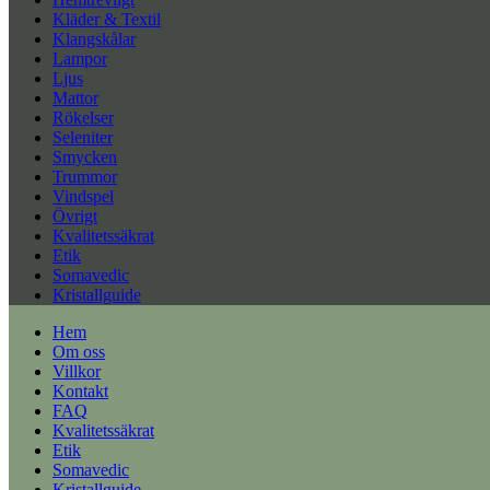
Kläder & Textil
Klangskålar
Lampor
Ljus
Mattor
Rökelser
Seleniter
Smycken
Trummor
Vindspel
Övrigt
Kvalitetssäkrat
Etik
Somavedic
Kristallguide
Hem
Om oss
Villkor
Kontakt
FAQ
Kvalitetssäkrat
Etik
Somavedic
Kristallguide