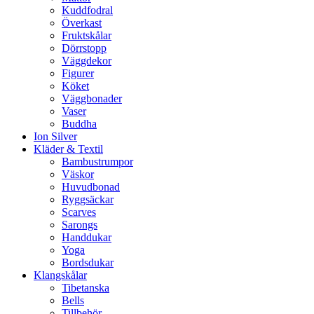
Kuddfodral
Överkast
Fruktskålar
Dörrstopp
Väggdekor
Figurer
Köket
Väggbonader
Vaser
Buddha
Ion Silver
Kläder & Textil
Bambustrumpor
Väskor
Huvudbonad
Ryggsäckar
Scarves
Sarongs
Handdukar
Yoga
Bordsdukar
Klangskålar
Tibetanska
Bells
Tillbehör