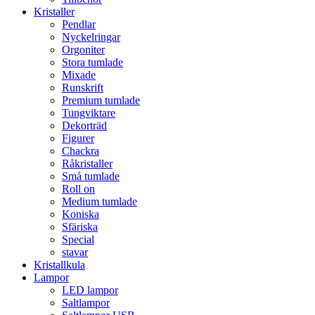
Kristaller
Pendlar
Nyckelringar
Orgoniter
Stora tumlade
Mixade
Runskrift
Premium tumlade
Tungviktare
Dekorträd
Figurer
Chackra
Råkristaller
Små tumlade
Roll on
Medium tumlade
Koniska
Sfäriska
Special
stavar
Kristallkula
Lampor
LED lampor
Saltlampor