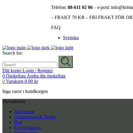
Telefon:
08-611 02 06
– e-post: info@krista
– FRAKT 79 KR – FRI FRAKT FÖR O
FAQ
Svenska
Search for:
Ditt konto
Login / Register
0
Önskelista
Ändra din önskelista
0
Varukorg
0,00
kr
Inga varor i kundkorgen
Huvudmeny
Ädelstenar
Aromaterapi & Dofter
Bad
Förpackningar
Hemtrevligt