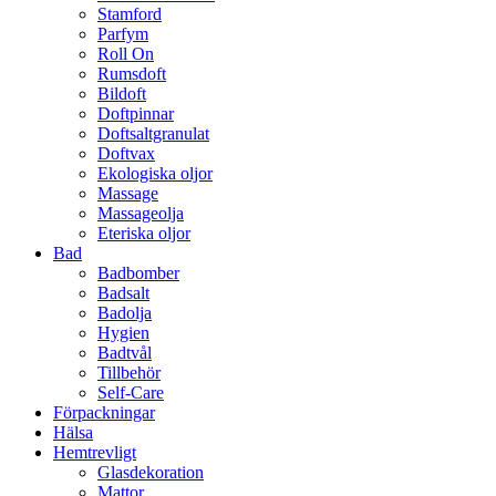
Stamford
Parfym
Roll On
Rumsdoft
Bildoft
Doftpinnar
Doftsaltgranulat
Doftvax
Ekologiska oljor
Massage
Massageolja
Eteriska oljor
Bad
Badbomber
Badsalt
Badolja
Hygien
Badtvål
Tillbehör
Self-Care
Förpackningar
Hälsa
Hemtrevligt
Glasdekoration
Mattor