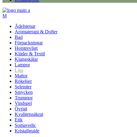
Ädelstenar
Aromaterapi & Dofter
Bad
Förpackningar
Hemtrevligt
Kläder & Textil
Klangskålar
Lampor
Ljus
Mattor
Rökelser
Seleniter
Smycken
Trummor
Vindspel
Övrigt
Kvalitetssäkrat
Etik
Somavedic
Kristallguide