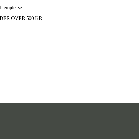
lltemplet.se
RDER ÖVER 500 KR –