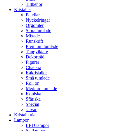
Tillbehör
Kristaller
Pendlar
Nyckelringar
Orgoniter
Stora tumlade
Mixade
Runskrift
Premium tumlade
Tungviktare
Dekorträd
Figurer
Chackra
Råkristaller
Små tumlade
Roll on
Medium tumlade
Koniska
Sfäriska
Special
stavar
Kristallkula
Lampor
LED lampor
Saltlampor