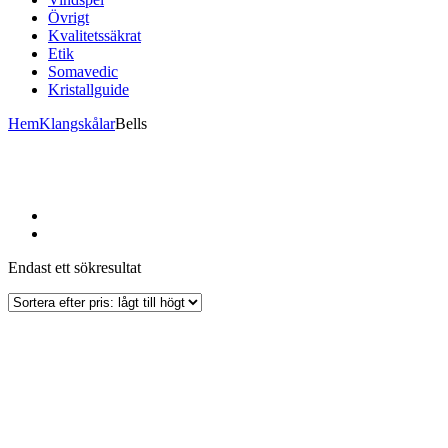
Övrigt
Kvalitetssäkrat
Etik
Somavedic
Kristallguide
Hem
Klangskålar
Bells
Endast ett sökresultat