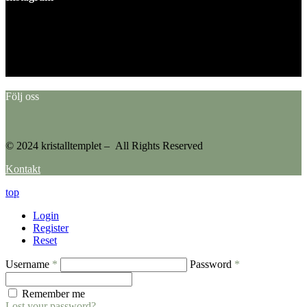
This error message is only visible to WordPress admins
Error: No feed found.
Please go to the Instagram Feed settings page to create a feed.
Följ oss
© 2024 kristalltemplet – All Rights Reserved
Kontakt
top
Login
Register
Reset
Username
*
Password
*
Remember me
Lost your password?