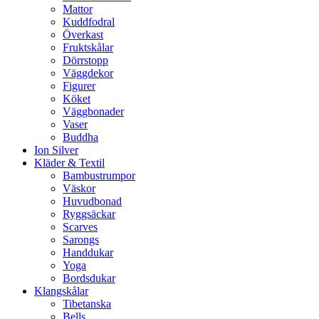
Mattor
Kuddfodral
Överkast
Fruktskålar
Dörrstopp
Väggdekor
Figurer
Köket
Väggbonader
Vaser
Buddha
Ion Silver
Kläder & Textil
Bambustrumpor
Väskor
Huvudbonad
Ryggsäckar
Scarves
Sarongs
Handdukar
Yoga
Bordsdukar
Klangskålar
Tibetanska
Bells