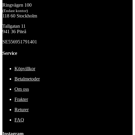
Ringvägen 100
(Endast kontor)
118 60 Stockholm
Tallgatan 11
941 36 Piteå
SE556951791401
Service
Köpvillkor
Betalmetoder
Om oss
Frakter
Returer
FAQ
Instagram