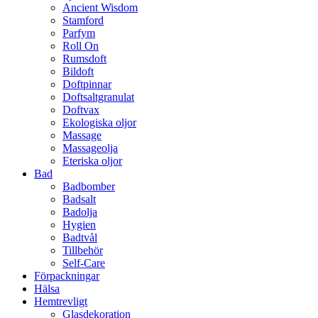
Ancient Wisdom
Stamford
Parfym
Roll On
Rumsdoft
Bildoft
Doftpinnar
Doftsaltgranulat
Doftvax
Ekologiska oljor
Massage
Massageolja
Eteriska oljor
Bad
Badbomber
Badsalt
Badolja
Hygien
Badtvål
Tillbehör
Self-Care
Förpackningar
Hälsa
Hemtrevligt
Glasdekoration