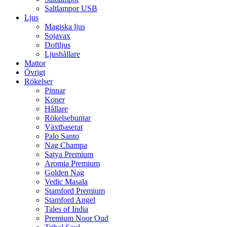
Saltlampor USB
Ljus
Magiska ljus
Sojavax
Doftljus
Ljushållare
Mattor
Övrigt
Rökelser
Pinnar
Koner
Hållare
Rökelsebuntar
Växtbaserat
Palo Santo
Nag Champa
Satya Premium
Aromia Premium
Golden Nag
Vedic Masala
Stamford Premium
Stamford Angel
Tales of India
Premium Noor Oud