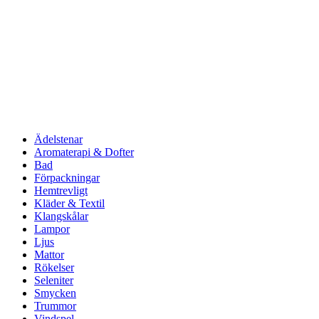
Ädelstenar
Aromaterapi & Dofter
Bad
Förpackningar
Hemtrevligt
Kläder & Textil
Klangskålar
Lampor
Ljus
Mattor
Rökelser
Seleniter
Smycken
Trummor
Vindspel