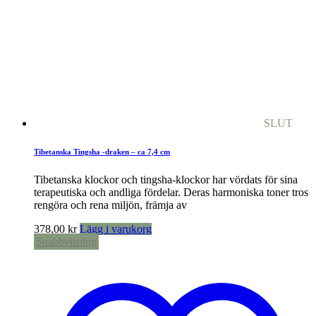
SLUT
Tibetanska Tingsha -draken – ca 7,4 cm
Tibetanska klockor och tingsha-klockor har vördats för sina
terapeutiska och andliga fördelar. Deras harmoniska toner tros
rengöra och rena miljön, främja av
378,00
kr
Lägg i varukorg
Snabbvisning