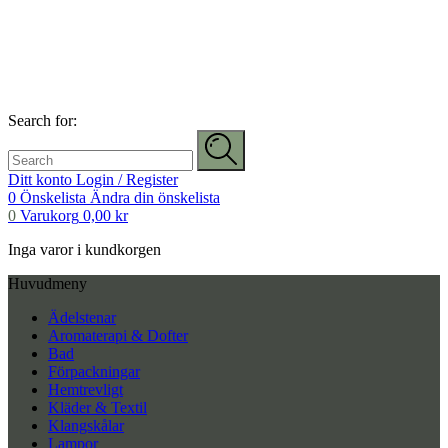
Search for:
Ditt konto
Login / Register
0
Önskelista
Ändra din önskelista
0
Varukorg
0,00
kr
Inga varor i kundkorgen
Huvudmeny
Ädelstenar
Aromaterapi & Dofter
Bad
Förpackningar
Hemtrevligt
Kläder & Textil
Klangskålar
Lampor