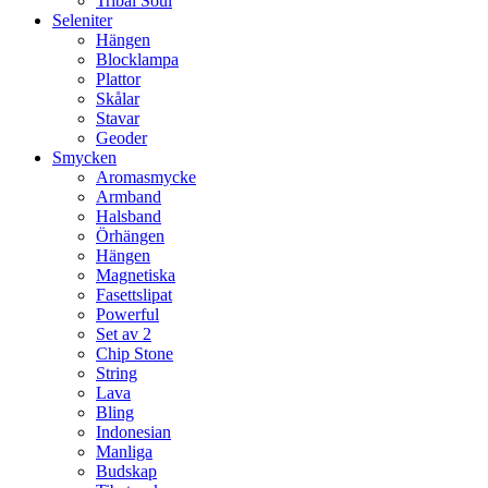
Tribal Soul
Seleniter
Hängen
Blocklampa
Plattor
Skålar
Stavar
Geoder
Smycken
Aromasmycke
Armband
Halsband
Örhängen
Hängen
Magnetiska
Fasettslipat
Powerful
Set av 2
Chip Stone
String
Lava
Bling
Indonesian
Manliga
Budskap