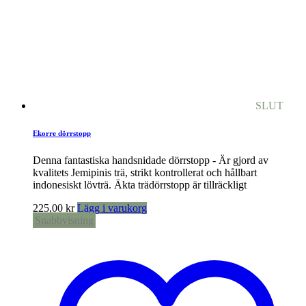
SLUT
Ekorre dörrstopp
Denna fantastiska handsnidade dörrstopp - Är gjord av
kvalitets Jemipinis trä, strikt kontrollerat och hållbart
indonesiskt lövträ. Äkta trädörrstopp är tillräckligt
225,00
kr
Lägg i varukorg
Snabbvisning