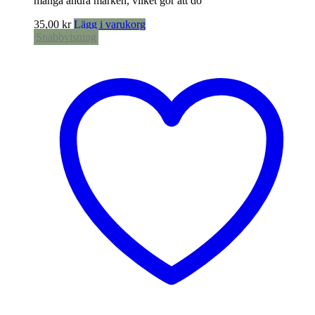
många andra märken, vilket gör att do
35,00
kr
Lägg i varukorg
Snabbvisning