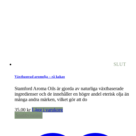
SLUT
Växtbaserad aromolja – rå kakao
Stamford Aroma Oils är gjorda av naturliga växtbaserade
ingredienser och de innehåller en högre andel eterisk olja än
många andra märken, vilket gör att do
35,00
kr
Lägg i varukorg
Snabbvisning