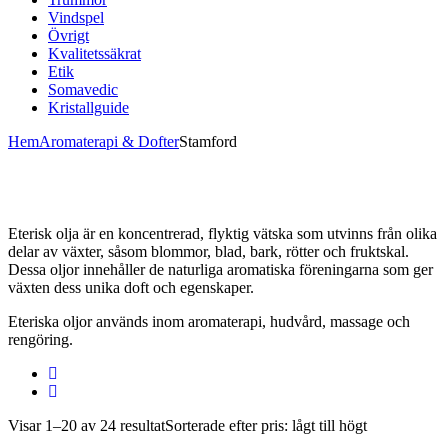
Vindspel
Övrigt
Kvalitetssäkrat
Etik
Somavedic
Kristallguide
Hem
Aromaterapi & Dofter
Stamford
Eterisk olja är en koncentrerad, flyktig vätska som utvinns från olika
delar av växter, såsom blommor, blad, bark, rötter och fruktskal.
Dessa oljor innehåller de naturliga aromatiska föreningarna som ger
växten dess unika doft och egenskaper.
Eteriska oljor används inom aromaterapi, hudvård, massage och
rengöring.
Visar 1–20 av 24 resultat
Sorterade efter pris: lågt till högt