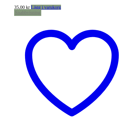
35,00
kr
Lägg i varukorg
Snabbvisning