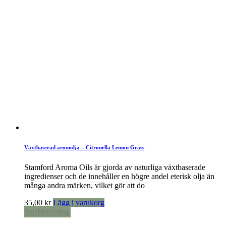
Växtbaserad aromolja – Citronella Lemon Grass
Stamford Aroma Oils är gjorda av naturliga växtbaserade
ingredienser och de innehåller en högre andel eterisk olja än
många andra märken, vilket gör att do
35,00
kr
Lägg i varukorg
Snabbvisning