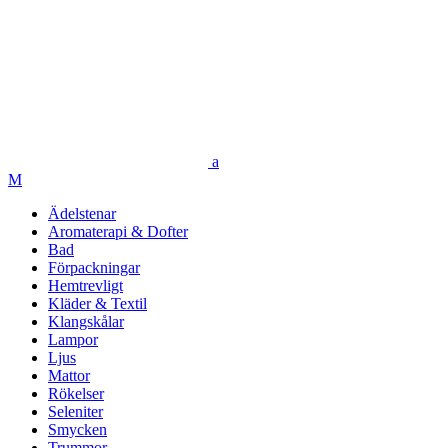
Ädelstenar
Aromaterapi & Dofter
Bad
Förpackningar
Hemtrevligt
Kläder & Textil
Klangskålar
Lampor
Ljus
Mattor
Rökelser
Seleniter
Smycken
Trummor