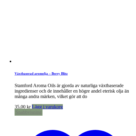
Växtbaserad aromolja – Berry Blitz
Stamford Aroma Oils är gjorda av naturliga växtbaserade
ingredienser och de innehåller en högre andel eterisk olja än
många andra märken, vilket gör att do
35,00
kr
Lägg i varukorg
Snabbvisning