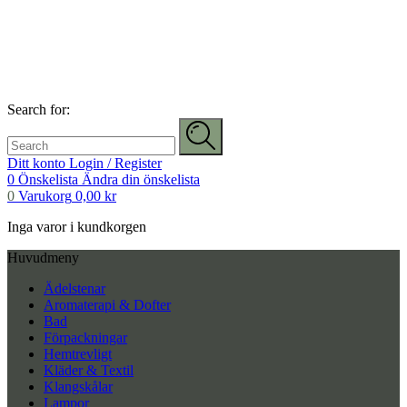
Search for:
Ditt konto
Login / Register
0
Önskelista
Ändra din önskelista
0
Varukorg
0,00
kr
Inga varor i kundkorgen
Huvudmeny
Ädelstenar
Aromaterapi & Dofter
Bad
Förpackningar
Hemtrevligt
Kläder & Textil
Klangskålar
Lampor