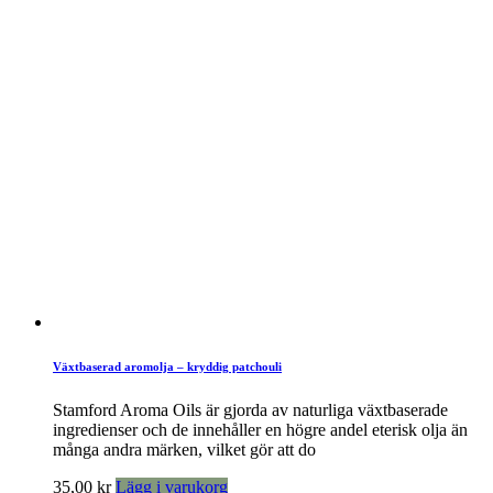
Växtbaserad aromolja – kryddig patchouli
Stamford Aroma Oils är gjorda av naturliga växtbaserade
ingredienser och de innehåller en högre andel eterisk olja än
många andra märken, vilket gör att do
35,00
kr
Lägg i varukorg