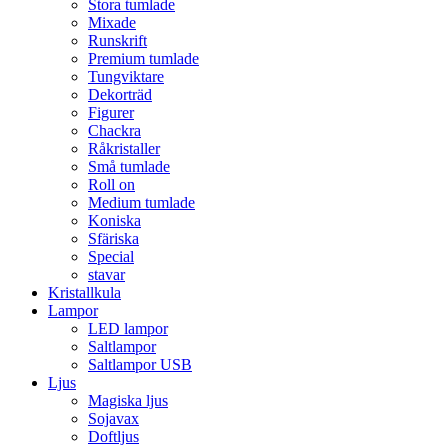
Stora tumlade
Mixade
Runskrift
Premium tumlade
Tungviktare
Dekorträd
Figurer
Chackra
Råkristaller
Små tumlade
Roll on
Medium tumlade
Koniska
Sfäriska
Special
stavar
Kristallkula
Lampor
LED lampor
Saltlampor
Saltlampor USB
Ljus
Magiska ljus
Sojavax
Doftljus