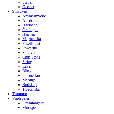
Stavar
Geoder
Smycken
Aromasmycke
Armband
Halsband
Örhängen
Hängen
Magnetiska
Fasettslipat
Powerful
Set av 2
Chip Stone
String
Lava
Bling
Indonesian
Manliga
Budskap
Tibetanska
Trummor
Vindspelen
Drömfångare
Vindspel