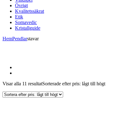
Övrigt
Kvalitetssäkrat
Etik
Somavedic
Kristallguide
Hem
Pendlar
stavar
Visar alla 11 resultat
Sorterade efter pris: lågt till högt