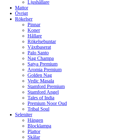
Ljushållare
Mattor
Övrigt
Rökelser
Pinnar
Koner
Hållare
Rökelsebuntar
Växtbaserat
Palo Santo
Nag Champa
Satya Premium
Aromia Premium
Golden Nag
Vedic Masala
Stamford Premium
Stamford Angel
Tales of India
Premium Noor Oud
Tribal Soul
Seleniter
Hängen
Blocklampa
Plattor
Skålar