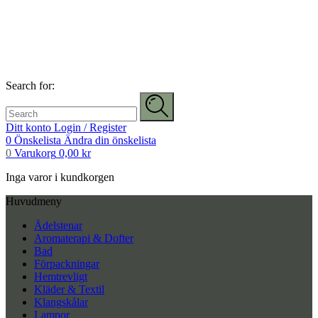
Search for:
Ditt konto
Login / Register
0
Önskelista
Ändra din önskelista
0
Varukorg
0,00
kr
Inga varor i kundkorgen
Huvudmeny
Ädelstenar
Aromaterapi & Dofter
Bad
Förpackningar
Hemtrevligt
Kläder & Textil
Klangskålar
Lampor