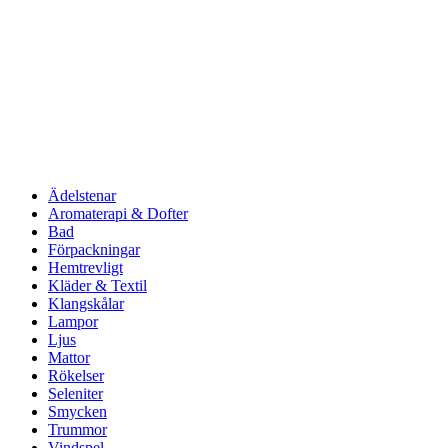
Ädelstenar
Aromaterapi & Dofter
Bad
Förpackningar
Hemtrevligt
Kläder & Textil
Klangskålar
Lampor
Ljus
Mattor
Rökelser
Seleniter
Smycken
Trummor
Vindspel