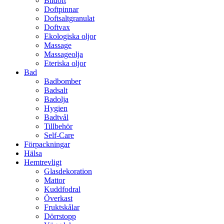
Bildoft
Doftpinnar
Doftsaltgranulat
Doftvax
Ekologiska oljor
Massage
Massageolja
Eteriska oljor
Bad
Badbomber
Badsalt
Badolja
Hygien
Badtvål
Tillbehör
Self-Care
Förpackningar
Hälsa
Hemtrevligt
Glasdekoration
Mattor
Kuddfodral
Överkast
Fruktskålar
Dörrstopp