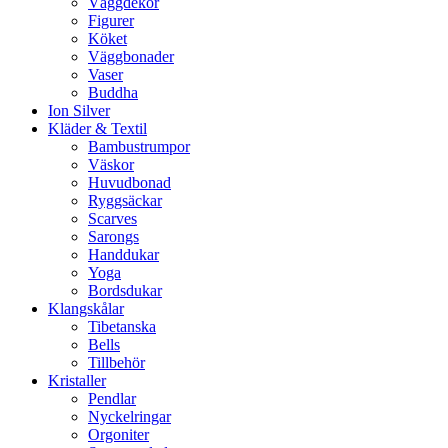
Väggdekor
Figurer
Köket
Väggbonader
Vaser
Buddha
Ion Silver
Kläder & Textil
Bambustrumpor
Väskor
Huvudbonad
Ryggsäckar
Scarves
Sarongs
Handdukar
Yoga
Bordsdukar
Klangskålar
Tibetanska
Bells
Tillbehör
Kristaller
Pendlar
Nyckelringar
Orgoniter