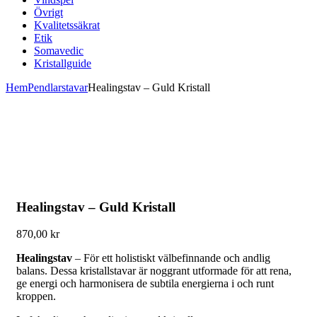
Övrigt
Kvalitetssäkrat
Etik
Somavedic
Kristallguide
Hem
Pendlar
stavar
Healingstav – Guld Kristall
Healingstav – Guld Kristall
870,00
kr
Healingstav
– För ett holistiskt välbefinnande och andlig
balans. Dessa kristallstavar är noggrant utformade för att rena,
ge energi och harmonisera de subtila energierna i och runt
kroppen.