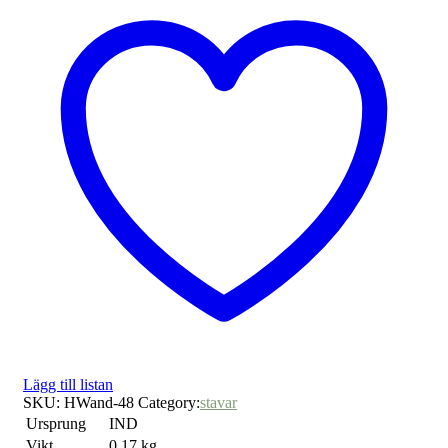
Lägg till listan
SKU:
HWand-48
Category:
stavar
Ursprung
IND
Vikt
0,17 kg