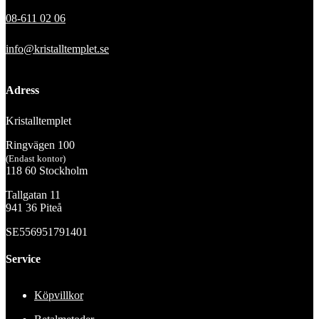
08-611 02 06
info@kristalltemplet.se
Adress
Kristalltemplet
Ringvägen 100
(Endast kontor)
118 60 Stockholm
Tallgatan 11
941 36 Piteå
SE556951791401
Service
Köpvillkor