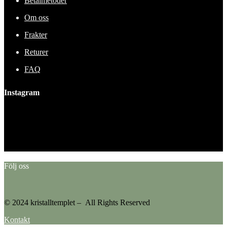
Betalmetoder
Om oss
Frakter
Returer
FAQ
Instagram
This error message is only visible to WordPress admins
Error: No feed found.
Please go to the Instagram Feed settings page to create a feed.
Följ oss
© 2024 kristalltemplet – All Rights Reserved
Kontakt