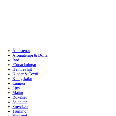
Ädelstenar
Aromaterapi & Dofter
Bad
Förpackningar
Hemtrevligt
Kläder & Textil
Klangskålar
Lampor
Ljus
Mattor
Rökelser
Seleniter
Smycken
Trummor
Vindspel