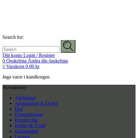
Search for:
Ditt konto
Login / Register
0
Önskelista
Ändra din önskelista
0
Varukorg
0,00
kr
Inga varor i kundkorgen
Huvudmeny
Ädelstenar
Aromaterapi & Dofter
Bad
Förpackningar
Hemtrevligt
Kläder & Textil
Klangskålar
Lampor