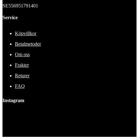
SE556951791401
Service
Köpvillkor
Betalmetoder
Om oss
Frakter
Returer
FAQ
Instagram
This error message is only visible to WordPress admins
Error: No feed found.
Please go to the Instagram Feed settings page to create a feed.