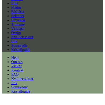
Ljus
Mattor
Rökelser
Seleniter
Smycken
Trummor
Vindspel
Övrigt
Kvalitetssäkrat
Etik
Somavedic
Kristallguide
Hem
Om oss
Villkor
Kontakt
FAQ
Kvalitetssäkrat
Etik
Somavedic
Kristallguide