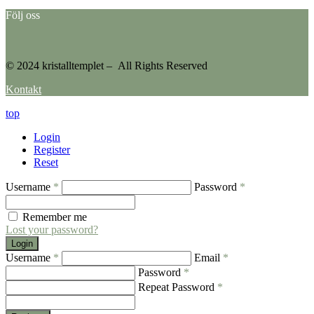
Följ oss
© 2024 kristalltemplet – All Rights Reserved
Kontakt
top
Login
Register
Reset
Username
*
Password
*
Remember me
Lost your password?
Login
Username
*
Email
*
Password
*
Repeat Password
*