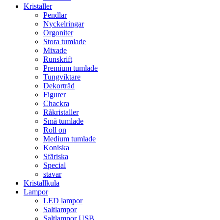
Kristaller
Pendlar
Nyckelringar
Orgoniter
Stora tumlade
Mixade
Runskrift
Premium tumlade
Tungviktare
Dekorträd
Figurer
Chackra
Råkristaller
Små tumlade
Roll on
Medium tumlade
Koniska
Sfäriska
Special
stavar
Kristallkula
Lampor
LED lampor
Saltlampor
Saltlampor USB