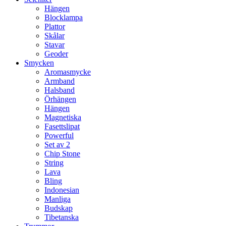
Hängen
Blocklampa
Plattor
Skålar
Stavar
Geoder
Smycken
Aromasmycke
Armband
Halsband
Örhängen
Hängen
Magnetiska
Fasettslipat
Powerful
Set av 2
Chip Stone
String
Lava
Bling
Indonesian
Manliga
Budskap
Tibetanska