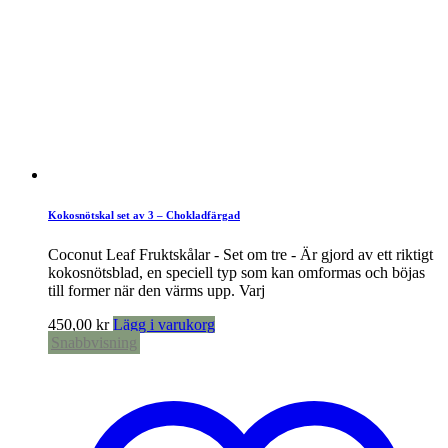
Kokosnötskal set av 3 – Chokladfärgad
Coconut Leaf Fruktskålar - Set om tre - Är gjord av ett riktigt
kokosnötsblad, en speciell typ som kan omformas och böjas
till former när den värms upp. Varj
450,00
kr
Lägg i varukorg
Snabbvisning