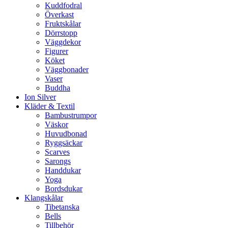
Kuddfodral
Överkast
Fruktskålar
Dörrstopp
Väggdekor
Figurer
Köket
Väggbonader
Vaser
Buddha
Ion Silver
Kläder & Textil
Bambustrumpor
Väskor
Huvudbonad
Ryggsäckar
Scarves
Sarongs
Handdukar
Yoga
Bordsdukar
Klangskålar
Tibetanska
Bells
Tillbehör