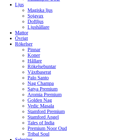
Ljus
Magiska ljus
Sojavax
Doftljus
Ljushållare
Mattor
Övrigt
Rökelser
Pinnar
Koner
Hållare
Rökelsebuntar
Växtbaserat
Palo Santo
Nag Champa
Satya Premium
Aromia Premium
Golden Nag
Vedic Masala
Stamford Premium
Stamford Angel
Tales of India
Premium Noor Oud
Tribal Soul
Seleniter