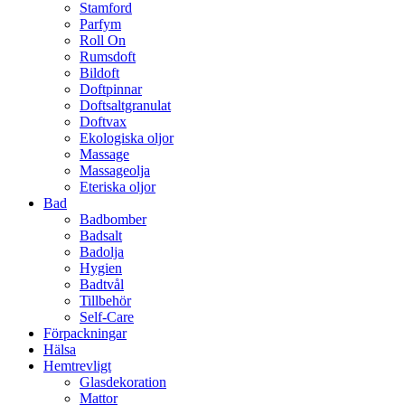
Stamford
Parfym
Roll On
Rumsdoft
Bildoft
Doftpinnar
Doftsaltgranulat
Doftvax
Ekologiska oljor
Massage
Massageolja
Eteriska oljor
Bad
Badbomber
Badsalt
Badolja
Hygien
Badtvål
Tillbehör
Self-Care
Förpackningar
Hälsa
Hemtrevligt
Glasdekoration
Mattor