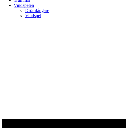
Trummor
Vindspelen
Drömfångare
Vindspel