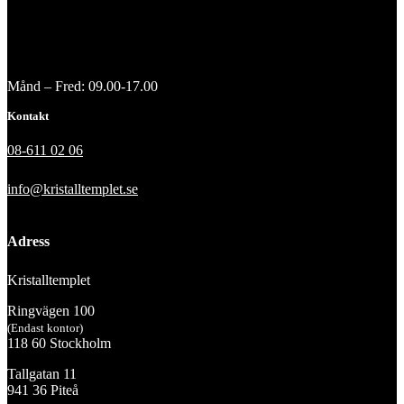
Månd – Fred: 09.00-17.00
Kontakt
08-611 02 06
info@kristalltemplet.se
Adress
Kristalltemplet
Ringvägen 100
(Endast kontor)
118 60 Stockholm
Tallgatan 11
941 36 Piteå