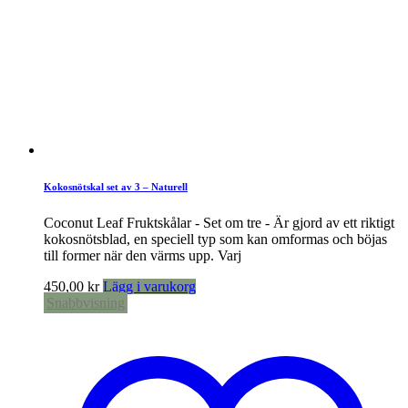
Kokosnötskal set av 3 – Naturell
Coconut Leaf Fruktskålar - Set om tre - Är gjord av ett riktigt
kokosnötsblad, en speciell typ som kan omformas och böjas
till former när den värms upp. Varj
450,00
kr
Lägg i varukorg
Snabbvisning