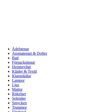
Ädelstenar
Aromaterapi & Dofter
Bad
Förpackningar
Hemtrevligt
Kläder & Textil
Klangskålar
Lampor
Ljus
Mattor
Rökelser
Seleniter
Smycken
Trummor
Vindspel