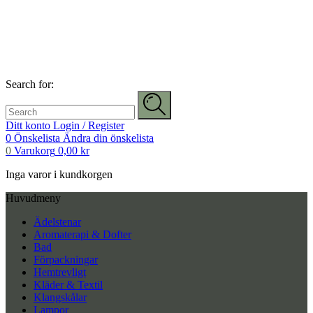
Search for:
Ditt konto
Login / Register
0
Önskelista
Ändra din önskelista
0
Varukorg
0,00
kr
Inga varor i kundkorgen
Huvudmeny
Ädelstenar
Aromaterapi & Dofter
Bad
Förpackningar
Hemtrevligt
Kläder & Textil
Klangskålar
Lampor