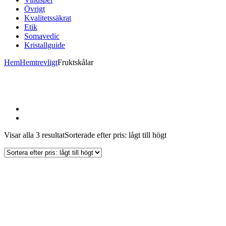
Övrigt
Kvalitetssäkrat
Etik
Somavedic
Kristallguide
Hem
Hemtrevligt
Fruktskålar
Visar alla 3 resultat
Sorterade efter pris: lågt till högt