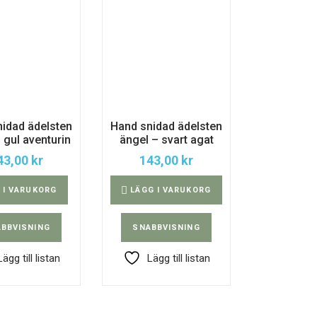
T
idad ädelsten
Hand snidad ädelsten
 gul aventurin
ängel – svart agat
43,00
kr
143,00
kr
 I VARUKORG
LÄGG I VARUKORG
BBVISNING
SNABBVISNING
Lägg till listan
Lägg till listan