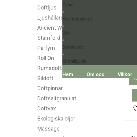
Övrigt
Doftljus
Ljushållare
Kvalitetssäkrat
Ancient Wisdom
Etik
Stamford
Somavedic
Parfym
Han
äng
Roll On
Kristallguide
Rumsdoft
Hem
Om oss
Villkor
Bildoft
L
Doftpinnar
Doftsaltgranulat
Doftvax
Ekologiska oljor
Massage