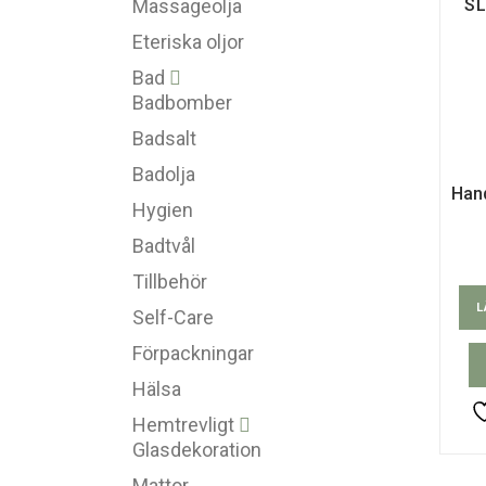
Massageolja
S
Eteriska oljor
Bad
Badbomber
Badsalt
Badolja
Han
Hygien
Badtvål
Tillbehör
L
Self-Care
Förpackningar
Hälsa
Hemtrevligt
Glasdekoration
Mattor