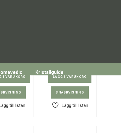
idad ädelsten
Handskutt ädelsten
l – Opalite
ängel – Tigeröga
43,00
kr
143,00
kr
Somavedic
Kristallguide
G I VARUKORG
LÄGG I VARUKORG
BBVISNING
SNABBVISNING
Lägg till listan
Lägg till listan