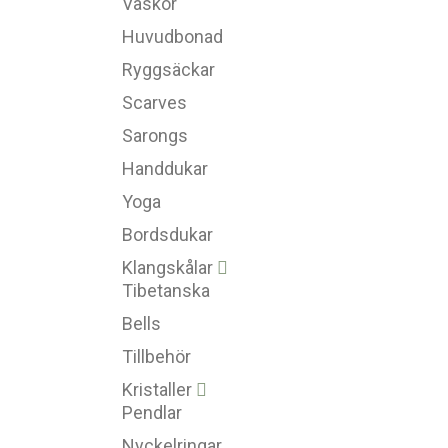
Väskor
Huvudbonad
Ryggsäckar
Scarves
Sarongs
Handdukar
Yoga
Bordsdukar
Klangskålar
Tibetanska
Bells
Tillbehör
Kristaller
Pendlar
Nyckelringar