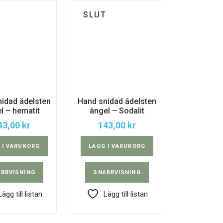
T
SLUT
idad ädelsten
Hand snidad ädelsten
l – hematit
ängel – Sodalit
43,00
kr
143,00
kr
 I VARUKORG
LÄGG I VARUKORG
BBVISNING
SNABBVISNING
Lägg till listan
Lägg till listan