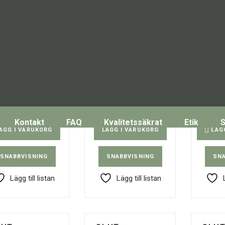
d snidad ädelsten
Hand snidad ädelsten
Hand sn
el – Rosenkvarts
ängel – ametist
änge
143,00
kr
143,00
kr
1
Kontakt
FAQ
Kvalitetssäkrat
Etik
ÄGG I VARUKORG
LÄGG I VARUKORG
LÄG
SNABBVISNING
SNABBVISNING
SNA
Lägg till listan
Lägg till listan