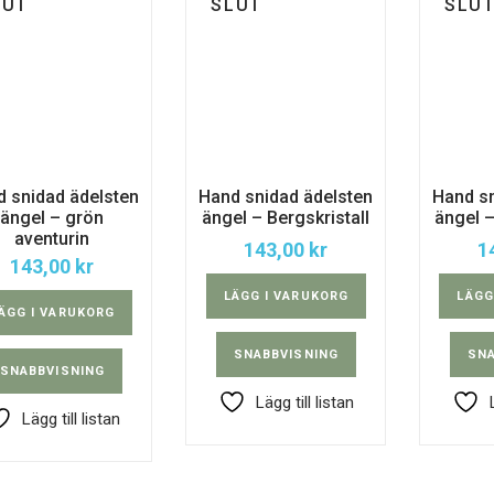
LUT
SLUT
SLU
d snidad ädelsten
Hand snidad ädelsten
Hand sn
ängel – grön
ängel – Bergskristall
ängel –
aventurin
143,00
kr
1
143,00
kr
LÄGG I VARUKORG
LÄGG
ÄGG I VARUKORG
SNABBVISNING
SNA
SNABBVISNING
Lägg till listan
Lägg till listan