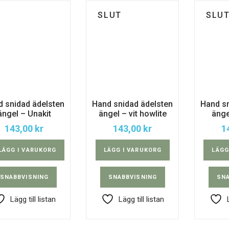
SLUT
SLU
d snidad ädelsten
Hand snidad ädelsten
Hand sn
ängel – Unakit
ängel – vit howlite
änge
143,00
kr
143,00
kr
1
LÄGG I VARUKORG
LÄGG I VARUKORG
LÄGG
SNABBVISNING
SNABBVISNING
SNA
Lägg till listan
Lägg till listan