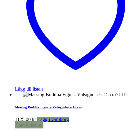
Lägg till listan
SLUT
Mässing Buddha Figur – Välsignelse – 15 cm
1125,00
kr
Lägg i varukorg
Snabbvisning