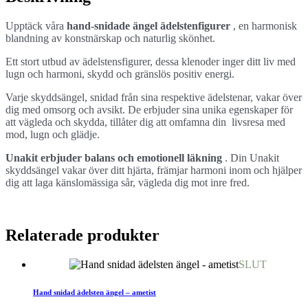
Upptäck våra
hand-snidade ängel ädelstenfigurer
, en harmonisk
blandning av konstnärskap och naturlig skönhet.
Ett stort utbud av ädelstensfigurer, dessa klenoder inger ditt liv med
lugn och harmoni, skydd och gränslös positiv energi.
Varje skyddsängel, snidad från sina respektive ädelstenar, vakar över
dig med omsorg och avsikt. De erbjuder sina unika egenskaper för
att vägleda och skydda, tillåter dig att omfamna din livsresa med
mod, lugn och glädje.
Unakit erbjuder balans och emotionell läkning
. Din Unakit
skyddsängel vakar över ditt hjärta, främjar harmoni inom och hjälper
dig att laga känslomässiga sår, vägleda dig mot inre fred.
Relaterade produkter
SLUT
Hand snidad ädelsten ängel – ametist