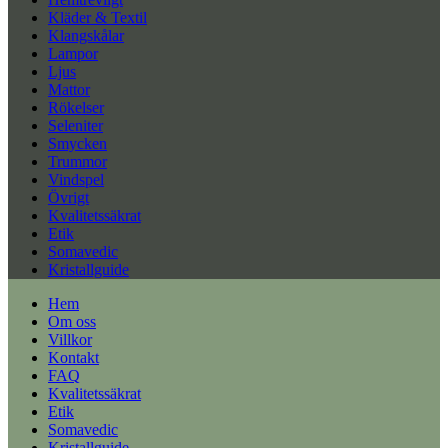
Kläder & Textil
Klangskålar
Lampor
Ljus
Mattor
Rökelser
Seleniter
Smycken
Trummor
Vindspel
Övrigt
Kvalitetssäkrat
Etik
Somavedic
Kristallguide
Hem
Om oss
Villkor
Kontakt
FAQ
Kvalitetssäkrat
Etik
Somavedic
Kristallguide