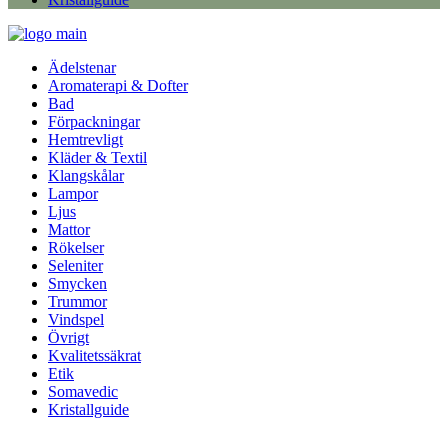
Ädelstenar
Aromaterapi & Dofter
Bad
Förpackningar
Hemtrevligt
Kläder & Textil
Klangskålar
Lampor
Ljus
Mattor
Rökelser
Seleniter
Smycken
Trummor
Vindspel
Övrigt
Kvalitetssäkrat
Etik
Somavedic
Kristallguide