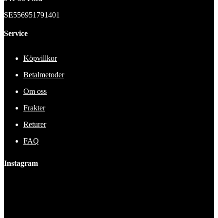
SE556951791401
Service
Köpvillkor
Betalmetoder
Om oss
Frakter
Returer
FAQ
Instagram
This error message is only visible to WordPress admins
Error: No feed found.
Please go to the Instagram Feed settings page to create a feed.