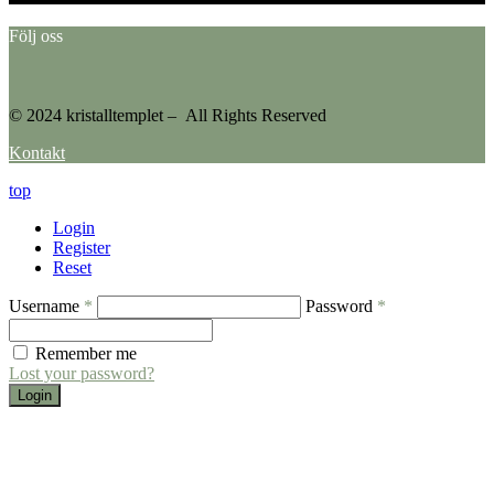
Följ oss
© 2024 kristalltemplet – All Rights Reserved
Kontakt
top
Login
Register
Reset
Username
*
Password
*
Remember me
Lost your password?
Login