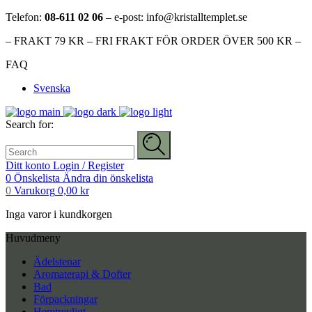
Telefon:
08-611 02 06
– e-post: info@kristalltemplet.se
– FRAKT 79 KR – FRI FRAKT FÖR ORDER ÖVER 500 KR –
FAQ
Svenska
Search for:
Ditt konto
Login / Register
0
Önskelista
Ändra din önskelista
0
Varukorg
0,00
kr
Inga varor i kundkorgen
Huvudmeny
Ädelstenar
Aromaterapi & Dofter
Bad
Förpackningar
Hemtrevligt