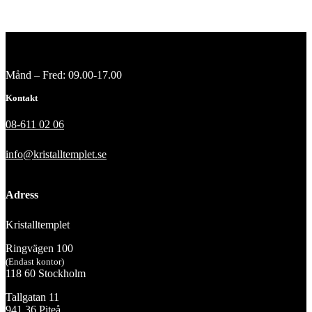
Månd – Fred: 09.00-17.00
Kontakt
08-611 02 06
info@kristalltemplet.se
Adress
Kristalltemplet
Ringvägen 100
(Endast kontor)
118 60 Stockholm
Tallgatan 11
941 36 Piteå