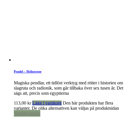
Pendel – Heliotrope
Magiska pendlar, ett tidlöst verktyg med rötter i historien om
slagruta och radionik, som går tillbaka över sex tusen år. Det
sägs att, precis som egyptierna
113,00
kr
Lägg i varukorg
Den här produkten har flera
varianter. De olika alternativen kan väljas på produktsidan
Snabbvisning