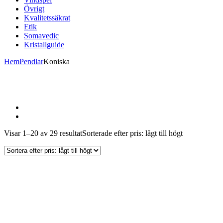
Övrigt
Kvalitetssäkrat
Etik
Somavedic
Kristallguide
Hem
Pendlar
Koniska
Visar 1–20 av 29 resultat
Sorterade efter pris: lågt till högt