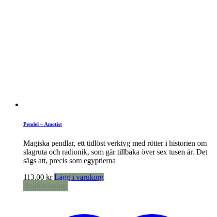
Pendel – Ametist
Magiska pendlar, ett tidlöst verktyg med rötter i historien om
slagruta och radionik, som går tillbaka över sex tusen år. Det
sägs att, precis som egyptierna
113,00
kr
Lägg i varukorg
Snabbvisning