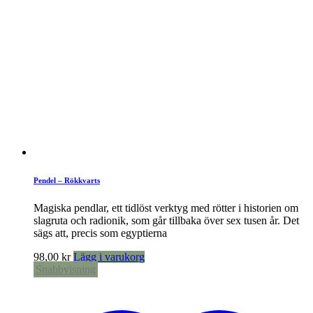
Pendel – Rökkvarts
Magiska pendlar, ett tidlöst verktyg med rötter i historien om
slagruta och radionik, som går tillbaka över sex tusen år. Det
sägs att, precis som egyptierna
98,00
kr
Lägg i varukorg
Snabbvisning