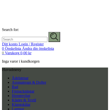
Search for:
Ditt konto
Login / Register
0
Önskelista
Ändra din önskelista
0
Varukorg
0,00
kr
Inga varor i kundkorgen
Huvudmeny
Ädelstenar
Aromaterapi & Dofter
Bad
Förpackningar
Hemtrevligt
Kläder & Textil
Klangskålar
Lampor