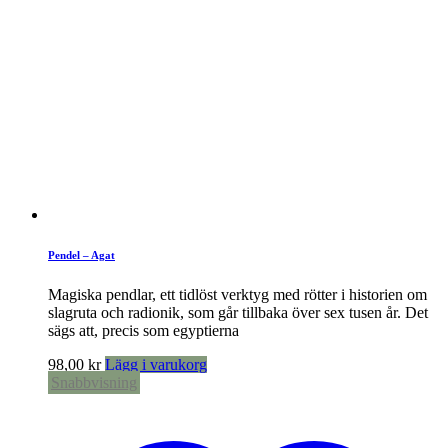
Pendel – Agat
Magiska pendlar, ett tidlöst verktyg med rötter i historien om
slagruta och radionik, som går tillbaka över sex tusen år. Det
sägs att, precis som egyptierna
98,00
kr
Lägg i varukorg
Snabbvisning