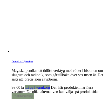
Pendel – Tigeröga
Magiska pendlar, ett tidlöst verktyg med rötter i historien om
slagruta och radionik, som går tillbaka över sex tusen år. Det
sägs att, precis som egyptierna
98,00
kr
Lägg i varukorg
Den här produkten har flera
varianter. De olika alternativen kan väljas på produktsidan
Snabbvisning