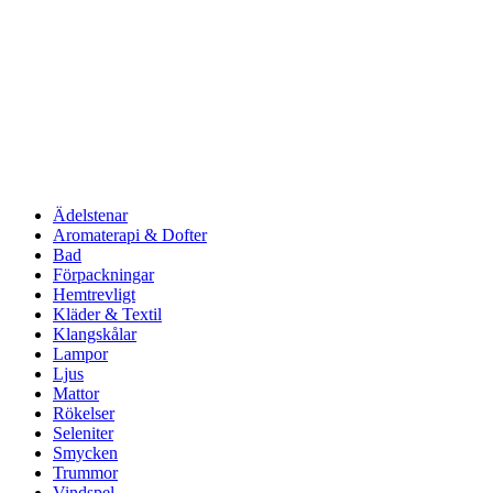
Ädelstenar
Aromaterapi & Dofter
Bad
Förpackningar
Hemtrevligt
Kläder & Textil
Klangskålar
Lampor
Ljus
Mattor
Rökelser
Seleniter
Smycken
Trummor
Vindspel