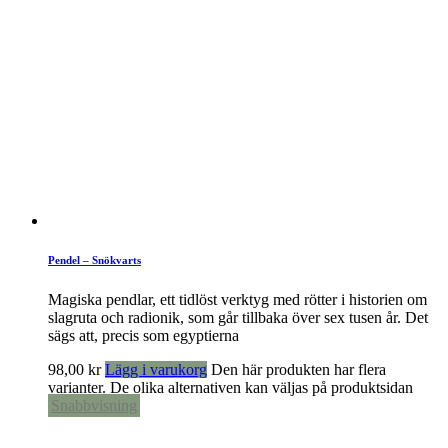
Pendel – Snökvarts
Magiska pendlar, ett tidlöst verktyg med rötter i historien om
slagruta och radionik, som går tillbaka över sex tusen år. Det
sägs att, precis som egyptierna
98,00
kr
Lägg i varukorg
Den här produkten har flera
varianter. De olika alternativen kan väljas på produktsidan
Snabbvisning