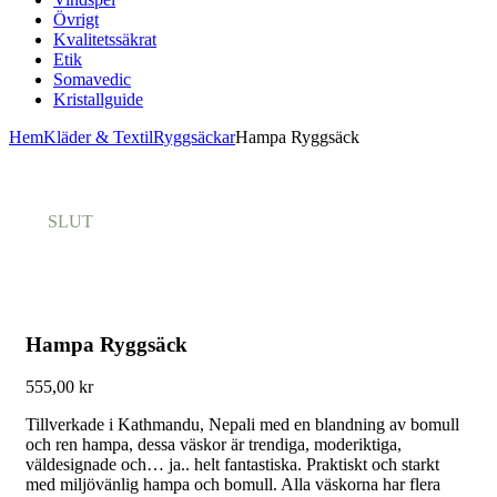
Övrigt
Kvalitetssäkrat
Etik
Somavedic
Kristallguide
Hem
Kläder & Textil
Ryggsäckar
Hampa Ryggsäck
SLUT
Hampa Ryggsäck
555,00
kr
Tillverkade i Kathmandu, Nepali med en blandning av bomull
och ren hampa, dessa väskor är trendiga, moderiktiga,
väldesignade och… ja.. helt fantastiska. Praktiskt och starkt
med miljövänlig hampa och bomull. Alla väskorna har flera