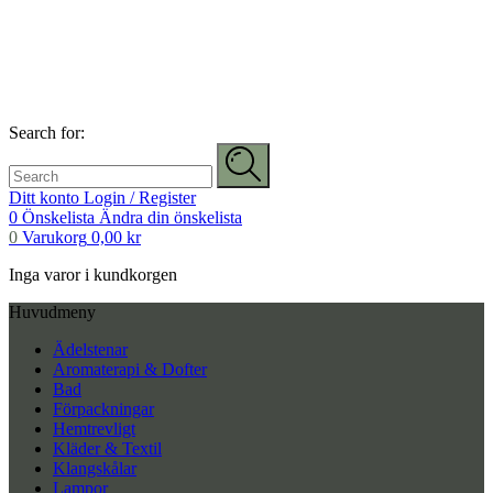
Search for:
Ditt konto
Login / Register
0
Önskelista
Ändra din önskelista
0
Varukorg
0,00
kr
Inga varor i kundkorgen
Huvudmeny
Ädelstenar
Aromaterapi & Dofter
Bad
Förpackningar
Hemtrevligt
Kläder & Textil
Klangskålar
Lampor