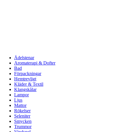
Ädelstenar
Aromaterapi & Dofter
Bad
Förpackningar
Hemtrevligt
Kläder & Textil
Klangskålar
Lampor
Ljus
Mattor
Rökelser
Seleniter
Smycken
Trummor
Vindspel