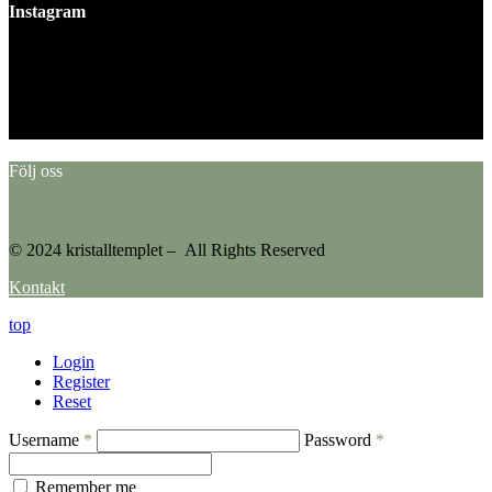
Instagram
This error message is only visible to WordPress admins
Error: No feed found.
Please go to the Instagram Feed settings page to create a feed.
Följ oss
© 2024 kristalltemplet – All Rights Reserved
Kontakt
top
Login
Register
Reset
Username
*
Password
*
Remember me