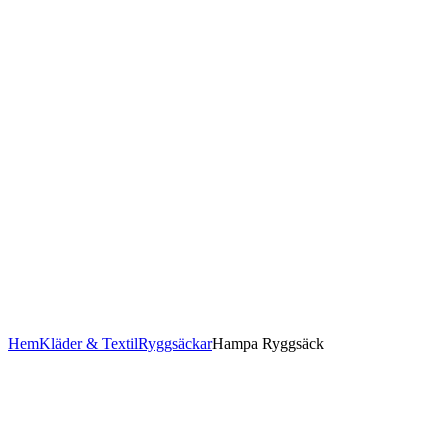
Hem
Kläder & Textil
Ryggsäckar
Hampa Ryggsäck