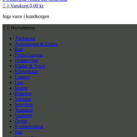
0
Varukorg
0,00
kr
Inga varor i kundkorgen
Huvudmeny
Ädelstenar
Aromaterapi & Dofter
Bad
Förpackningar
Hemtrevligt
Kläder & Textil
Klangskålar
Lampor
Ljus
Mattor
Rökelser
Seleniter
Smycken
Trummor
Vindspel
Övrigt
Kvalitetssäkrat
Etik