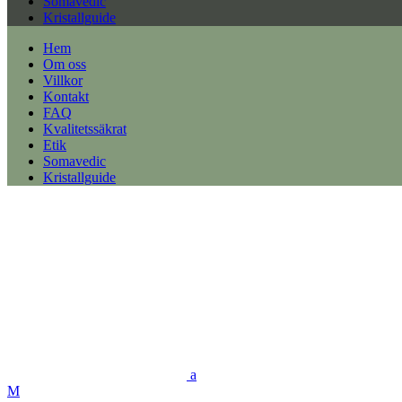
Somavedic
Kristallguide
Hem
Om oss
Villkor
Kontakt
FAQ
Kvalitetssäkrat
Etik
Somavedic
Kristallguide