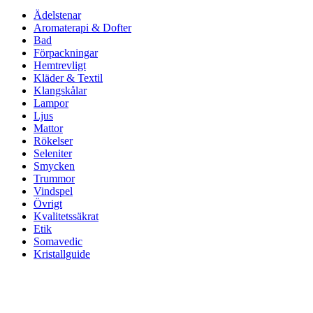
Ädelstenar
Aromaterapi & Dofter
Bad
Förpackningar
Hemtrevligt
Kläder & Textil
Klangskålar
Lampor
Ljus
Mattor
Rökelser
Seleniter
Smycken
Trummor
Vindspel
Övrigt
Kvalitetssäkrat
Etik
Somavedic
Kristallguide