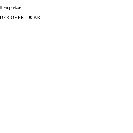
lltemplet.se
RDER ÖVER 500 KR –