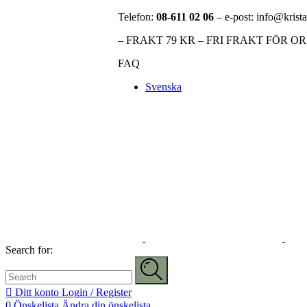
Telefon:
08-611 02 06
– e-post: info@krista
– FRAKT 79 KR – FRI FRAKT FÖR O
FAQ
Svenska
Search for:
Ditt konto
Login / Register
0
Önskelista
Ändra din önskelista