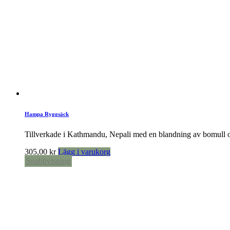
Hampa Ryggsäck
Tillverkade i Kathmandu, Nepali med en blandning av bomull och
305,00
kr
Lägg i varukorg
Snabbvisning