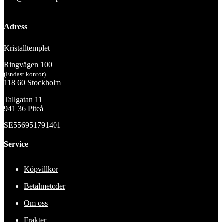
Adress
Kristalltemplet
Ringvägen 100
(Endast kontor)
118 60 Stockholm
Tallgatan 11
941 36 Piteå
SE556951791401
Service
Köpvillkor
Betalmetoder
Om oss
Frakter