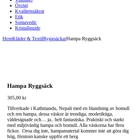
Övrigt
Kvalitetssäkrat
Etik
Somavedic
Kristallguide
Hem
Kläder & Textil
Ryggsäckar
Hampa Ryggsäck
Hampa Ryggsäck
305,00
kr
Tillverkade i Kathmandu, Nepali med en blandning av bomull
och ren hampa, dessa väskor är trendiga, moderiktiga,
väldesignade och… ja.. helt fantastiska. Praktiskt och starkt
med miljövänlig hampa och bomull. Alla väskorna har flera
fickor. Oroa dig inte, hampamaterial kommer inte att göra dig
hög, förutom kanske uppför ett berg