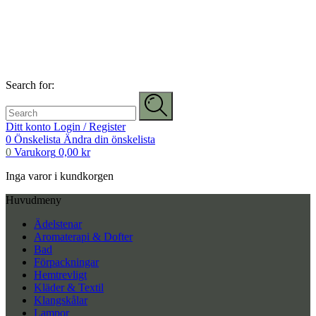
Search for:
Ditt konto
Login / Register
0
Önskelista
Ändra din önskelista
0
Varukorg
0,00
kr
Inga varor i kundkorgen
Huvudmeny
Ädelstenar
Aromaterapi & Dofter
Bad
Förpackningar
Hemtrevligt
Kläder & Textil
Klangskålar
Lampor