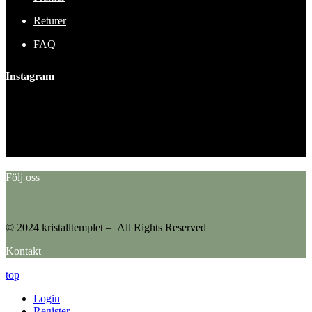
Returer
FAQ
Instagram
This error message is only visible to WordPress admins
Error: No feed found.
Please go to the Instagram Feed settings page to create a feed.
Följ oss
© 2024 kristalltemplet – All Rights Reserved
Kontakt
top
Login
Register