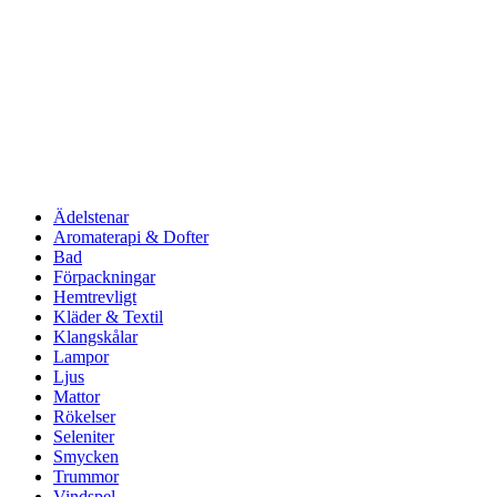
Ädelstenar
Aromaterapi & Dofter
Bad
Förpackningar
Hemtrevligt
Kläder & Textil
Klangskålar
Lampor
Ljus
Mattor
Rökelser
Seleniter
Smycken
Trummor
Vindspel