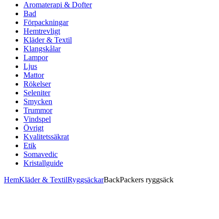
Aromaterapi & Dofter
Bad
Förpackningar
Hemtrevligt
Kläder & Textil
Klangskålar
Lampor
Ljus
Mattor
Rökelser
Seleniter
Smycken
Trummor
Vindspel
Övrigt
Kvalitetssäkrat
Etik
Somavedic
Kristallguide
Hem
Kläder & Textil
Ryggsäckar
BackPackers ryggsäck