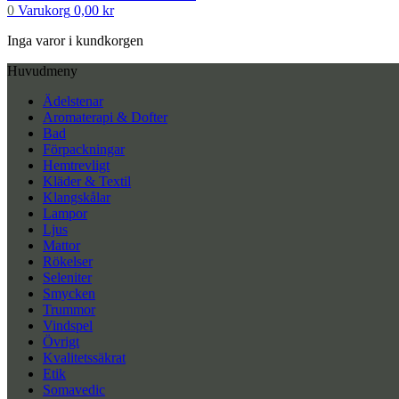
0
Varukorg
0,00
kr
Inga varor i kundkorgen
Huvudmeny
Ädelstenar
Aromaterapi & Dofter
Bad
Förpackningar
Hemtrevligt
Kläder & Textil
Klangskålar
Lampor
Ljus
Mattor
Rökelser
Seleniter
Smycken
Trummor
Vindspel
Övrigt
Kvalitetssäkrat
Etik
Somavedic