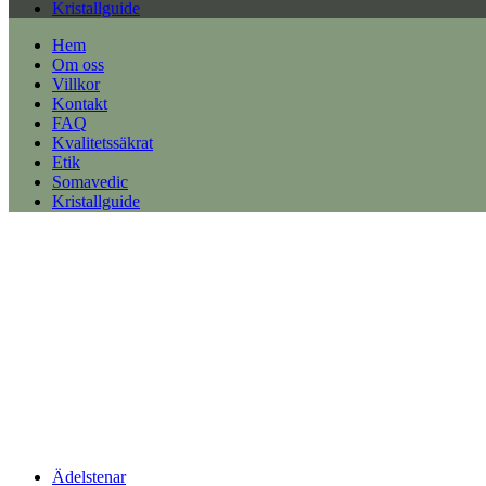
Kristallguide
Hem
Om oss
Villkor
Kontakt
FAQ
Kvalitetssäkrat
Etik
Somavedic
Kristallguide
Ädelstenar