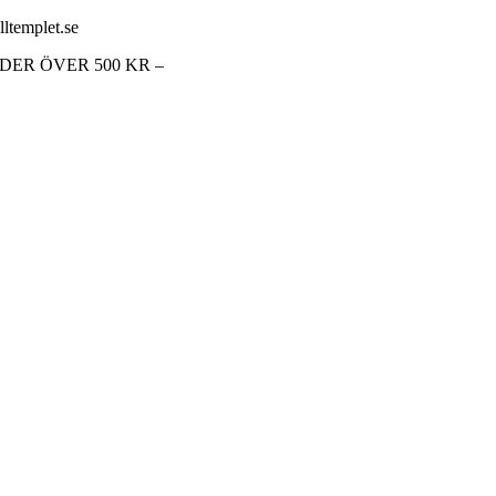
lltemplet.se
RDER ÖVER 500 KR –