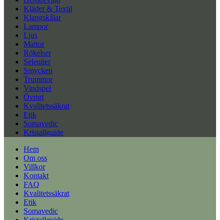
Kläder & Textil
Klangskålar
Lampor
Ljus
Mattor
Rökelser
Seleniter
Smycken
Trummor
Vindspel
Övrigt
Kvalitetssäkrat
Etik
Somavedic
Kristallguide
Hem
Om oss
Villkor
Kontakt
FAQ
Kvalitetssäkrat
Etik
Somavedic
Kristallguide