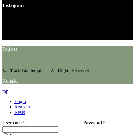
Instagram
This error message is only visible to WordPress admins
Error: No feed found.
Please go to the Instagram Feed settings page to create a feed.
Följ oss
© 2024 kristalltemplet – All Rights Reserved
Kontakt
top
Login
Register
Reset
Username
*
Password
*