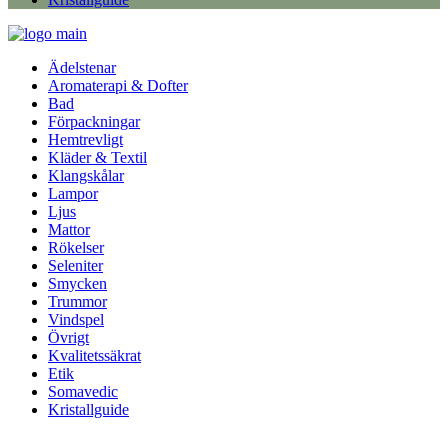
Ädelstenar
Aromaterapi & Dofter
Bad
Förpackningar
Hemtrevligt
Kläder & Textil
Klangskålar
Lampor
Ljus
Mattor
Rökelser
Seleniter
Smycken
Trummor
Vindspel
Övrigt
Kvalitetssäkrat
Etik
Somavedic
Kristallguide