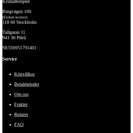
Kristalltemplet
Ringvägen 100
(Endast kontor)
118 60 Stockholm
Tallgatan 11
941 36 Piteå
SE556951791401
Service
Köpvillkor
Betalmetoder
Om oss
Frakter
Returer
FAQ