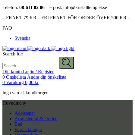
Telefon:
08-611 02 06
– e-post: info@kristalltemplet.se
– FRAKT 79 KR – FRI FRAKT FÖR ORDER ÖVER 500 KR –
FAQ
Svenska
Search for:
Ditt konto
Login / Register
0
Önskelista
Ändra din önskelista
0
Varukorg
0,00
kr
Inga varor i kundkorgen
Huvudmeny
Ädelstenar
Aromaterapi & Dofter
Bad
Förpackningar
Hemtrevligt