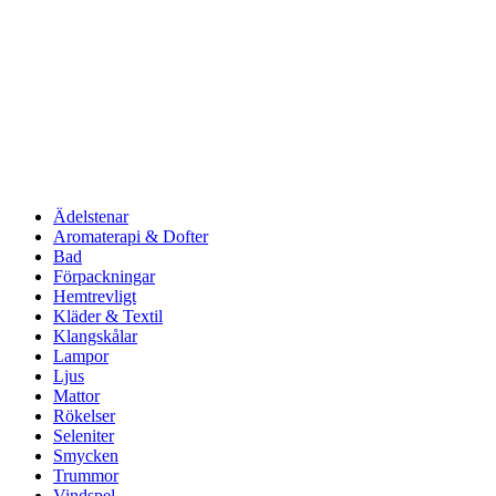
Ädelstenar
Aromaterapi & Dofter
Bad
Förpackningar
Hemtrevligt
Kläder & Textil
Klangskålar
Lampor
Ljus
Mattor
Rökelser
Seleniter
Smycken
Trummor
Vindspel