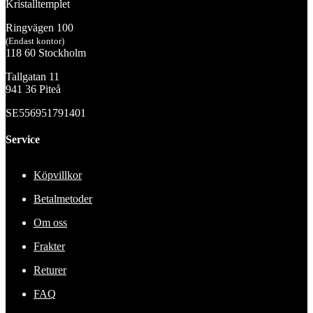
Kristalltemplet
Ringvägen 100
(Endast kontor)
118 60 Stockholm
Tallgatan 11
941 36 Piteå
SE556951791401
Service
Köpvillkor
Betalmetoder
Om oss
Frakter
Returer
FAQ