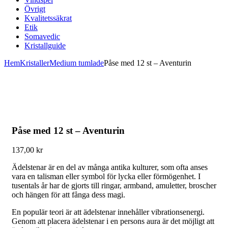
Övrigt
Kvalitetssäkrat
Etik
Somavedic
Kristallguide
Hem
Kristaller
Medium tumlade
Påse med 12 st – Aventurin
Påse med 12 st – Aventurin
137,00
kr
Ädelstenar är en del av många antika kulturer, som ofta anses
vara en talisman eller symbol för lycka eller förmögenhet. I
tusentals år har de gjorts till ringar, armband, amuletter, broscher
och hängen för att fånga dess magi.
En populär teori är att ädelstenar innehåller vibrationsenergi.
Genom att placera ädelstenar i en persons aura är det möjligt att