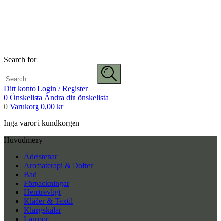
Search for:
Ditt konto
Login / Register
0
Önskelista
Ändra din önskelista
0
Varukorg
0,00
kr
Inga varor i kundkorgen
Huvudmeny
Ädelstenar
Aromaterapi & Dofter
Bad
Förpackningar
Hemtrevligt
Kläder & Textil
Klangskålar
Lampor