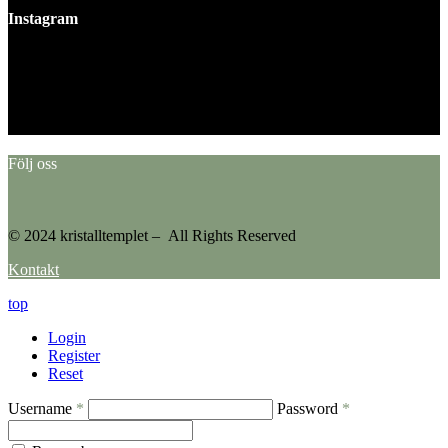
Instagram
This error message is only visible to WordPress admins
Error: No feed found.
Please go to the Instagram Feed settings page to create a feed.
Följ oss
© 2024 kristalltemplet – All Rights Reserved
Kontakt
top
Login
Register
Reset
Username
*
Password
*