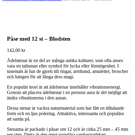
Påse med 12 st – Blodsten
142,00
kr
Ädelstenar är en del av många antika kulturer, som ofta anses
vara en talisman eller symbol för lycka eller förmögenhet. I
tusentals år har de gjorts till ringar, armband, amuletter, broscher
och hängen för att fånga dess magi.
En populär teori är att ädelstenar innehåller vibrationsenergi.
Genom att placera ädelstenar i en persons aura är det möjligt att
ändra vibrationerna i den auran.
Dessa stenar är vackra naturmaterial som har fått en tilltalande
form och en ljus polering. Attraktiva, intressanta och populära
att samla på.
Stenarna är packade i påsar om 12 och är cirka 25 mm – 45 mm
per sten. Detta är den mest populära samlarstorleken.