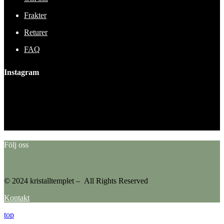
Frakter
Returer
FAQ
Instagram
This error message is only visible to WordPress admins
Error: No feed found.
Please go to the Instagram Feed settings page to create a feed.
Följ oss
© 2024 kristalltemplet – All Rights Reserved
Kontakt
top