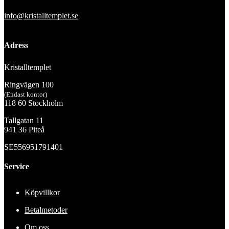
info@kristalltemplet.se
Adress
Kristalltemplet
Ringvägen 100
(Endast kontor)
118 60 Stockholm
Tallgatan 11
941 36 Piteå
SE556951791401
Service
Köpvillkor
Betalmetoder
Om oss