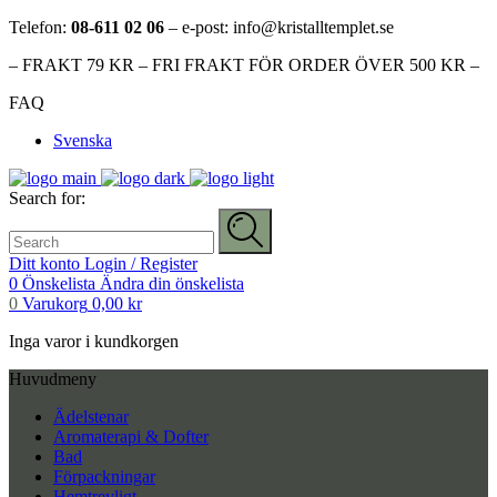
Telefon:
08-611 02 06
– e-post: info@kristalltemplet.se
– FRAKT 79 KR – FRI FRAKT FÖR ORDER ÖVER 500 KR –
FAQ
Svenska
Search for:
Ditt konto
Login / Register
0
Önskelista
Ändra din önskelista
0
Varukorg
0,00
kr
Inga varor i kundkorgen
Huvudmeny
Ädelstenar
Aromaterapi & Dofter
Bad
Förpackningar
Hemtrevligt