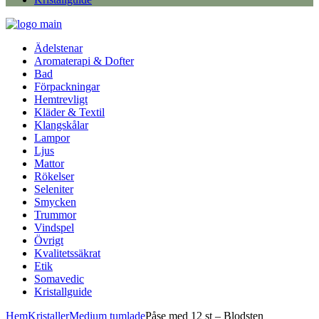
Ädelstenar
Aromaterapi & Dofter
Bad
Förpackningar
Hemtrevligt
Kläder & Textil
Klangskålar
Lampor
Ljus
Mattor
Rökelser
Seleniter
Smycken
Trummor
Vindspel
Övrigt
Kvalitetssäkrat
Etik
Somavedic
Kristallguide
Hem
Kristaller
Medium tumlade
Påse med 12 st – Blodsten