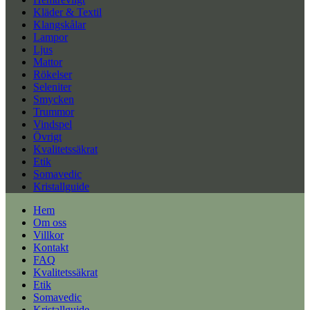
Kläder & Textil
Klangskålar
Lampor
Ljus
Mattor
Rökelser
Seleniter
Smycken
Trummor
Vindspel
Övrigt
Kvalitetssäkrat
Etik
Somavedic
Kristallguide
Hem
Om oss
Villkor
Kontakt
FAQ
Kvalitetssäkrat
Etik
Somavedic
Kristallguide