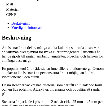
Mått
Material
CPNP
Beskrivning
Ytterligare information
Beskrivning
Ädelstenar är en del av många antika kulturer, som ofta anses vara
en talisman eller symbol för lycka eller förmögenhet. I tusentals år
har de gjorts till ringar, armband, amuletter, broscher och hängen för
att fånga dess magi.
En populär teori är att ädelstenar innehåller vibrationsenergi. Genom
att placera ädelstenar i en persons aura är det möjligt att ändra
vibrationerna i den auran.
Dessa stenar är vackra naturmaterial som har fått en tilltalande form
och en ljus polering. Attraktiva, intressanta och populära att samla
på.
Stenarna är packade i påsar om 12 och är cirka 25 mm – 45 mm per
sten. Detta är den mest populära samlarstorleken.