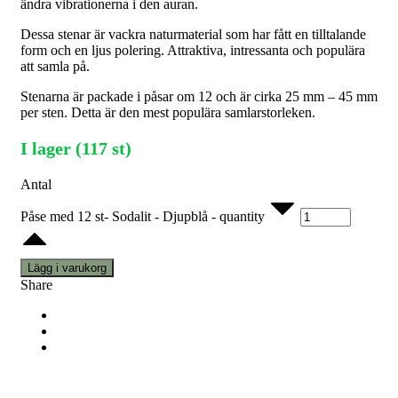
ändra vibrationerna i den auran.
Dessa stenar är vackra naturmaterial som har fått en tilltalande
form och en ljus polering. Attraktiva, intressanta och populära
att samla på.
Stenarna är packade i påsar om 12 och är cirka 25 mm – 45 mm
per sten. Detta är den mest populära samlarstorleken.
I lager (117 st)
Antal
Påse med 12 st- Sodalit - Djupblå - quantity
Lägg i varukorg
Share