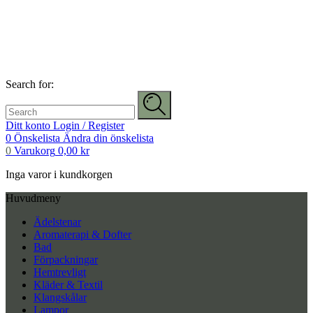
Search for:
Ditt konto
Login / Register
0
Önskelista
Ändra din önskelista
0
Varukorg
0,00
kr
Inga varor i kundkorgen
Huvudmeny
Ädelstenar
Aromaterapi & Dofter
Bad
Förpackningar
Hemtrevligt
Kläder & Textil
Klangskålar
Lampor