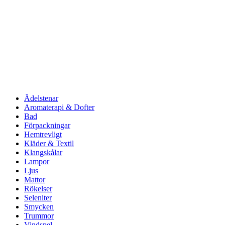
Ädelstenar
Aromaterapi & Dofter
Bad
Förpackningar
Hemtrevligt
Kläder & Textil
Klangskålar
Lampor
Ljus
Mattor
Rökelser
Seleniter
Smycken
Trummor
Vindspel