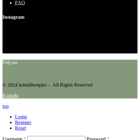
FAQ
Instagram
This error message is only visible to WordPress admins
Error: No feed found.
Please go to the Instagram Feed settings page to create a feed.
Följ oss
© 2024 kristalltemplet – All Rights Reserved
Kontakt
top
Login
Register
Reset
Username
*
Password
*