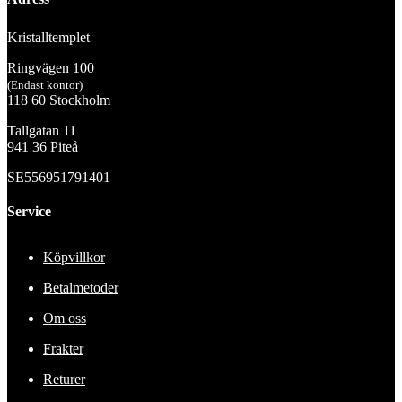
Kristalltemplet
Ringvägen 100
(Endast kontor)
118 60 Stockholm
Tallgatan 11
941 36 Piteå
SE556951791401
Service
Köpvillkor
Betalmetoder
Om oss
Frakter
Returer