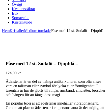
Övrigt
Kvalitetssäkrat
Etik
Somavedic
Kristallguide
Hem
Kristaller
Medium tumlade
Påse med 12 st- Sodalit – Djupblå –
Påse med 12 st- Sodalit – Djupblå –
124,00
kr
Ädelstenar är en del av många antika kulturer, som ofta anses
vara en talisman eller symbol för lycka eller förmögenhet. I
tusentals år har de gjorts till ringar, armband, amuletter, broscher
och hängen för att fånga dess magi.
En populär teori är att ädelstenar innehåller vibrationsenergi.
Genom att placera ädelstenar i en persons aura är det möjligt att