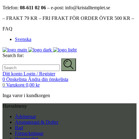
Telefon:
08-611 02 06
– e-post: info@kristalltemplet.se
– FRAKT 79 KR – FRI FRAKT FÖR ORDER ÖVER 500 KR –
FAQ
Svenska
Search for:
Ditt konto
Login / Register
0
Önskelista
Ändra din önskelista
0
Varukorg
0,00
kr
Inga varor i kundkorgen
Huvudmeny
Ädelstenar
Aromaterapi & Dofter
Bad
Förpackningar
Hemtrevligt