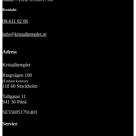
Kontakt
08-611 02 06
info@kristalltemplet.se
Adress
Kristalltemplet
Ringvägen 100
(Endast kontor)
118 60 Stockholm
Tallgatan 11
941 36 Piteå
SE556951791401
Service