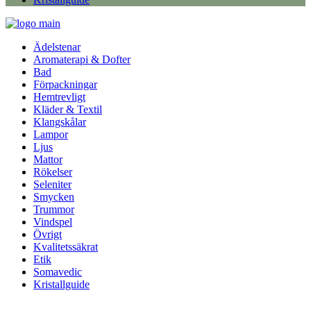
Ädelstenar
Aromaterapi & Dofter
Bad
Förpackningar
Hemtrevligt
Kläder & Textil
Klangskålar
Lampor
Ljus
Mattor
Rökelser
Seleniter
Smycken
Trummor
Vindspel
Övrigt
Kvalitetssäkrat
Etik
Somavedic
Kristallguide