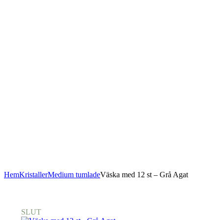
Hem
Kristaller
Medium tumlade
Väska med 12 st – Grå Agat
SLUT