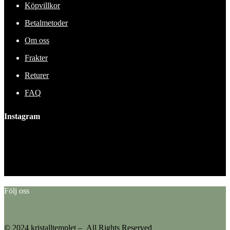
Köpvillkor
Betalmetoder
Om oss
Frakter
Returer
FAQ
Instagram
This error message is only visible to WordPress admins
Error: No feed found.
Please go to the Instagram Feed settings page to create a feed.
Följ oss
© 2024 kristalltemplet – All Rights Reserved