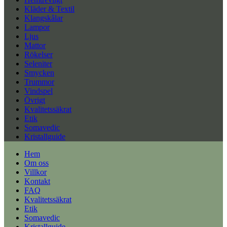
Kläder & Textil
Klangskålar
Lampor
Ljus
Mattor
Rökelser
Seleniter
Smycken
Trummor
Vindspel
Övrigt
Kvalitetssäkrat
Etik
Somavedic
Kristallguide
Hem
Om oss
Villkor
Kontakt
FAQ
Kvalitetssäkrat
Etik
Somavedic
Kristallguide