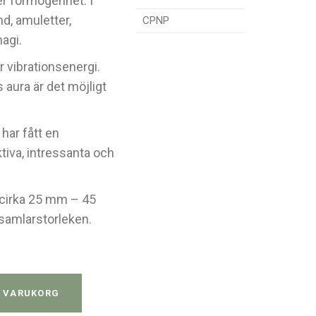
ler förmögenhet. I
nd, amuletter,
CPNP
agi.
r vibrationsenergi.
 aura är det möjligt
har fått en
ktiva, intressanta och
 cirka 25 mm – 45
samlarstorleken.
l quantity
I VARUKORG