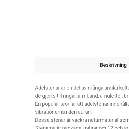
Beskrivning
Ädelstenar är en del av många antika kultu
de gjorts till ringar, armband, amuletter,
En populär teori är att ädelstenar innehål
vibrationerna i den auran.
Dessa stenar är vackra naturmaterial som h
Stenarna är packade i påsar om 12 och ä