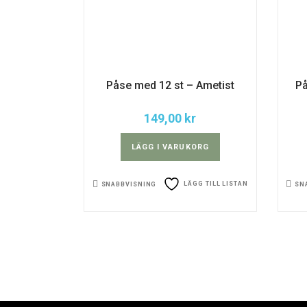
Påse med 12 st – Ametist
På
149,00
kr
LÄGG I VARUKORG
LÄGG TILL LISTAN
SNABBVISNING
SN