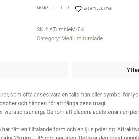
SHARE
LÄGG TILL LISTAN
SKU:
ATumbleM-04
Category:
Medium tumlade
Ytte
rer, som ofta anses vara en talisman eller symbol för lyc
 broscher och hängen för att fånga dess magi.
ler vibrationsenergi. Genom att placera ädelstenar i en per
ar fått en tilltalande form och en ljus polering. Attraktiv
r cirka 25 mm – 45 mm per sten. Detta är den mest popul