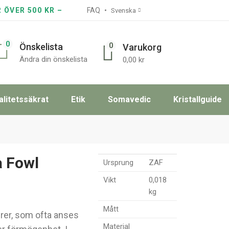
R ÖVER 500 KR –
FAQ
Svenska
0
0
Önskelista
Varukorg
Ändra din önskelista
0,00
kr
alitetssäkrat
Etik
Somavedic
Kristallguide
a Fowl
Ursprung
ZAF
Vikt
0,018
kg
Mått
urer, som ofta anses
Material