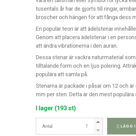
vara en talisman eller symbol för lycka el
tusentals år har de gjorts till ringar, armba
broscher och hängen för att fånga dess m
En populär teori är att ädelstenar innehålle
Genom att placera ädelstenar i en persons
att ändra vibrationerna i den auran.
Dessa stenar är vackra naturmaterial som 
tilltalande form och en ljus polering. Attra
populära att samla på.
Stenarna är packade i påsar om 12 och är
mm per sten. Detta är den mest populära 
I lager (193 st)
Påse med 12 st - Guinea Fow
Antal
LÄGG 