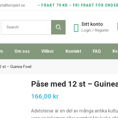
stalltemplet.se
– FRAKT 79 KR – FRI FRAKT FÖR ORDE
Search
Ditt konto
for:
Login / Register
m
Om oss
Villkor
Kontakt
FAQ
Kv
 st – Guinea Fowl
Påse med 12 st – Guine
166,00
kr
Ädelstenar är en del av många antika kult