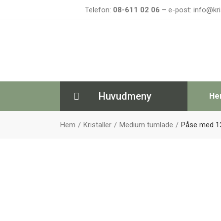
Telefon:
08-611 02 06
– e-post: info@kri
Huvudmeny
He
Hem
Kristaller
Medium tumlade
Påse med 12