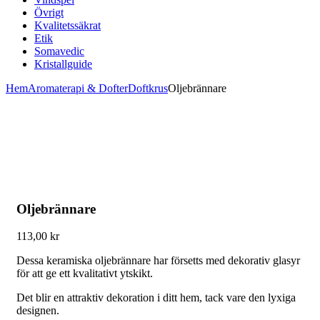
Övrigt
Kvalitetssäkrat
Etik
Somavedic
Kristallguide
Hem
Aromaterapi & Dofter
Doftkrus
Oljebrännare
Oljebrännare
113,00
kr
Dessa keramiska oljebrännare har försetts med dekorativ glasyr
för att ge ett kvalitativt ytskikt.
Det blir en attraktiv dekoration i ditt hem, tack vare den lyxiga
designen.