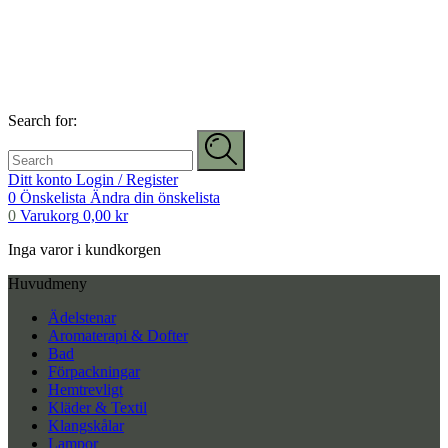
Search for:
Ditt konto
Login / Register
0
Önskelista
Ändra din önskelista
0
Varukorg
0,00
kr
Inga varor i kundkorgen
Huvudmeny
Ädelstenar
Aromaterapi & Dofter
Bad
Förpackningar
Hemtrevligt
Kläder & Textil
Klangskålar
Lampor