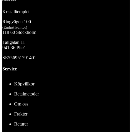
Kristalltemplet
Ringvägen 100
(Endast kontor)
118 60 Stockholm
Tallgatan 11
941 36 Piteå
SE556951791401
Service
Köpvillkor
Betalmetoder
Om oss
Frakter
Returer