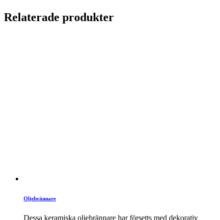
Relaterade produkter
Oljebrännare
Dessa keramiska oljebrännare har försetts med dekorativ