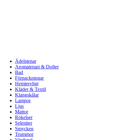
Ädelstenar
Aromaterapi & Dofter
Bad
Förpackningar
Hemtrevligt
Kläder & Textil
Klangskålar
Lampor
Ljus
Mattor
Rökelser
Seleniter
Smycken
Trummor
Vindspel