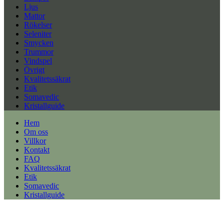
Ljus
Mattor
Rökelser
Seleniter
Smycken
Trummor
Vindspel
Övrigt
Kvalitetssäkrat
Etik
Somavedic
Kristallguide
Hem
Om oss
Villkor
Kontakt
FAQ
Kvalitetssäkrat
Etik
Somavedic
Kristallguide