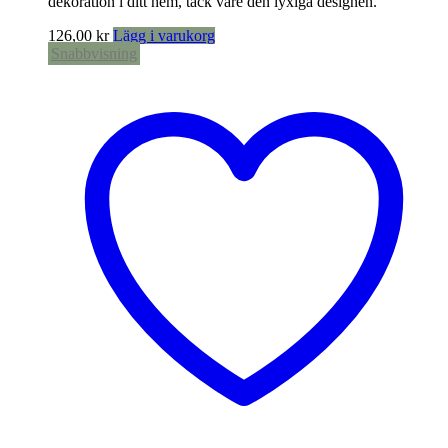
dekoration i ditt hem, tack vare den lyxiga designen.
126,00
kr
Lägg i varukorg
Snabbvisning