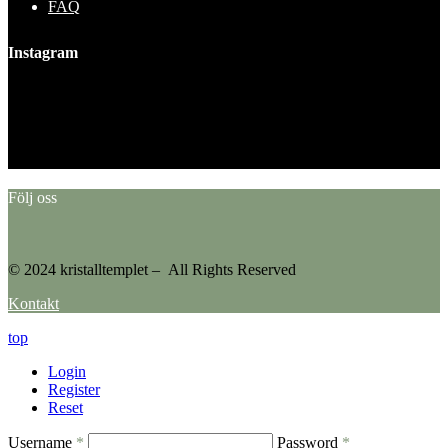
FAQ
Instagram
This error message is only visible to WordPress admins
Error: No feed found.
Please go to the Instagram Feed settings page to create a feed.
Följ oss
© 2024 kristalltemplet – All Rights Reserved
Kontakt
top
Login
Register
Reset
Username
*
Password
*