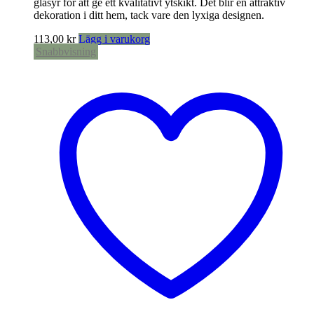
glasyr för att ge ett kvalitativt ytskikt. Det blir en attraktiv
dekoration i ditt hem, tack vare den lyxiga designen.
113,00
kr
Lägg i varukorg
Snabbvisning