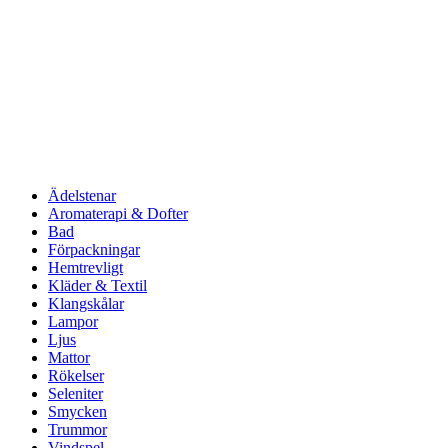
Ädelstenar
Aromaterapi & Dofter
Bad
Förpackningar
Hemtrevligt
Kläder & Textil
Klangskålar
Lampor
Ljus
Mattor
Rökelser
Seleniter
Smycken
Trummor
Vindspel