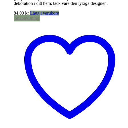
dekoration i ditt hem, tack vare den lyxiga designen.
84,00
kr
Lägg i varukorg
Snabbvisning