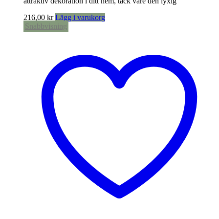
attraktiv dekoration i ditt hem, tack vare den lyxig
216,00
kr
Lägg i varukorg
Snabbvisning