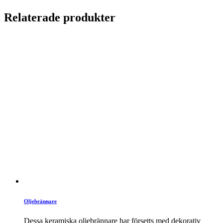
Relaterade produkter
Oljebrännare
Dessa keramiska oljebrännare har försetts med dekorativ