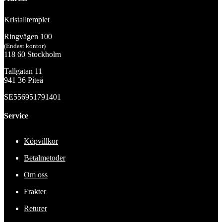
Kristalltemplet
Ringvägen 100
(Endast kontor)
118 60 Stockholm
Tallgatan 11
941 36 Piteå
SE556951791401
Service
Köpvillkor
Betalmetoder
Om oss
Frakter
Returer