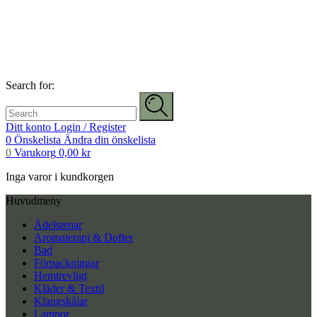
Search for:
Ditt konto
Login / Register
0
Önskelista
Ändra din önskelista
0
Varukorg
0,00
kr
Inga varor i kundkorgen
Huvudmeny
Ädelstenar
Aromaterapi & Dofter
Bad
Förpackningar
Hemtrevligt
Kläder & Textil
Klangskålar
Lampor