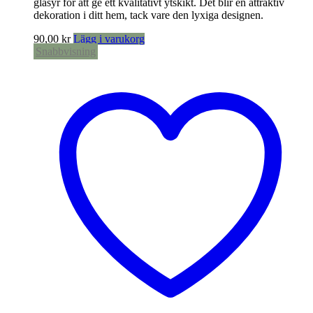
glasyr för att ge ett kvalitativt ytskikt. Det blir en attraktiv
dekoration i ditt hem, tack vare den lyxiga designen.
90,00
kr
Lägg i varukorg
Snabbvisning