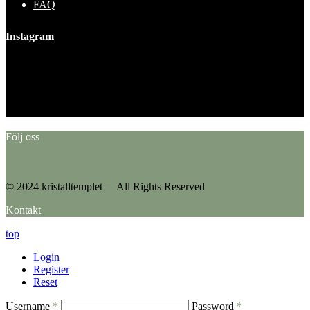
FAQ
Instagram
This error message is only visible to WordPress admins
Error: No feed found.
Please go to the Instagram Feed settings page to create a feed.
Följ oss
© 2024 kristalltemplet – All Rights Reserved
Kontakt
top
Login
Register
Reset
Username
*
Password
*