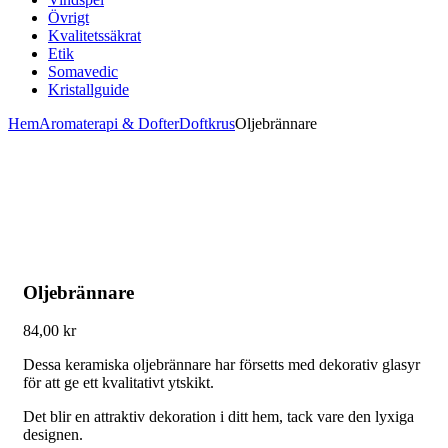
Övrigt
Kvalitetssäkrat
Etik
Somavedic
Kristallguide
Hem
Aromaterapi & Dofter
Doftkrus
Oljebrännare
Oljebrännare
84,00
kr
Dessa keramiska oljebrännare har försetts med dekorativ glasyr
för att ge ett kvalitativt ytskikt.
Det blir en attraktiv dekoration i ditt hem, tack vare den lyxiga
designen.