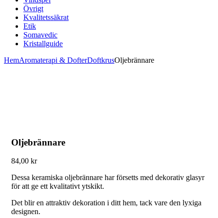
Övrigt
Kvalitetssäkrat
Etik
Somavedic
Kristallguide
Hem
Aromaterapi & Dofter
Doftkrus
Oljebrännare
Oljebrännare
84,00
kr
Dessa keramiska oljebrännare har försetts med dekorativ glasyr
för att ge ett kvalitativt ytskikt.
Det blir en attraktiv dekoration i ditt hem, tack vare den lyxiga
designen.