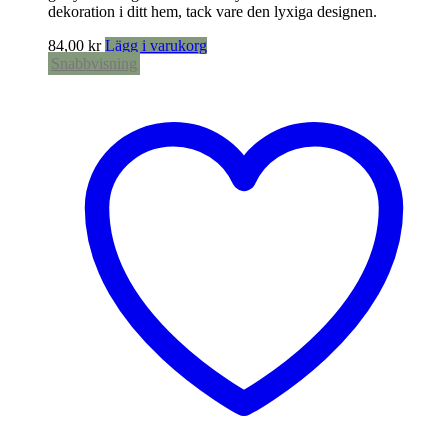
dekoration i ditt hem, tack vare den lyxiga designen.
84,00
kr
Lägg i varukorg
Snabbvisning