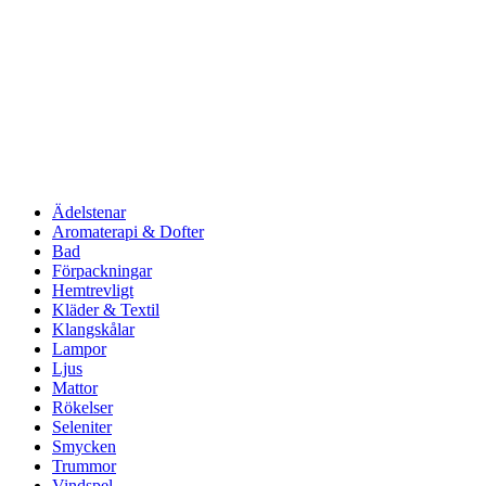
Ädelstenar
Aromaterapi & Dofter
Bad
Förpackningar
Hemtrevligt
Kläder & Textil
Klangskålar
Lampor
Ljus
Mattor
Rökelser
Seleniter
Smycken
Trummor
Vindspel