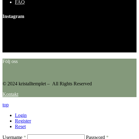
FAQ
Instagram
This error message is only visible to WordPress admins
Error: No feed found.
Please go to the Instagram Feed settings page to create a feed.
Följ oss
© 2024 kristalltemplet – All Rights Reserved
Kontakt
top
Login
Register
Reset
Username
*
Password
*