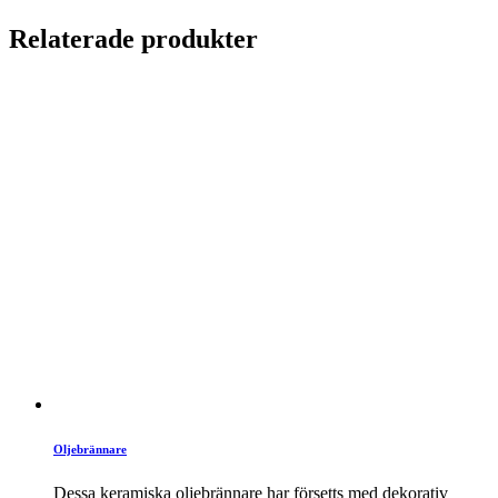
Relaterade produkter
Oljebrännare
Dessa keramiska oljebrännare har försetts med dekorativ