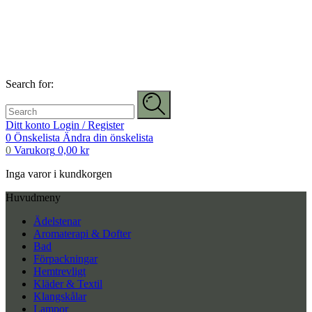
Search for:
Ditt konto
Login / Register
0
Önskelista
Ändra din önskelista
0
Varukorg
0,00
kr
Inga varor i kundkorgen
Huvudmeny
Ädelstenar
Aromaterapi & Dofter
Bad
Förpackningar
Hemtrevligt
Kläder & Textil
Klangskålar
Lampor