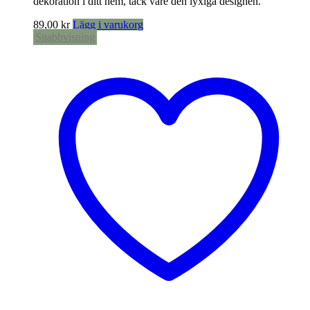
dekoration i ditt hem, tack vare den lyxiga designen.
89,00
kr
Lägg i varukorg
Snabbvisning