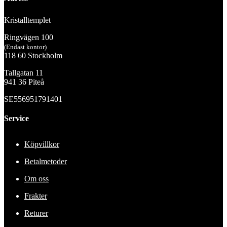
Kristalltemplet
Ringvägen 100
(Endast kontor)
118 60 Stockholm
Tallgatan 11
941 36 Piteå
SE556951791401
Service
Köpvillkor
Betalmetoder
Om oss
Frakter
Returer