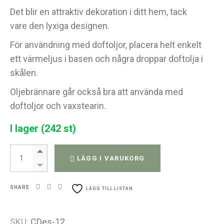
Det blir en attraktiv dekoration i ditt hem, tack
vare den lyxiga designen.
För användning med doftoljor, placera helt enkelt
ett värmeljus i basen och några droppar doftolja i
skålen.
Oljebrännare går också bra att använda med
doftoljor och vaxstearin.
I lager (242 st)
Oljebrännare quantity
LÄGG I VARUKORG
SHARE
LÄGG TILL LISTAN
SKU:
CDes-12