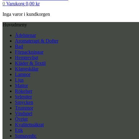
0
Varukorg
0,00
kr
Inga varor i kundkorgen
Huvudmeny
Ädelstenar
Aromaterapi & Dofter
Bad
Förpackningar
Hemtrevligt
Kläder & Textil
Klangskålar
Lampor
Ljus
Mattor
Rökelser
Seleniter
Smycken
Trummor
Vindspel
Övrigt
Kvalitetssäkrat
Etik
Somavedic