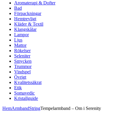
Aromaterapi & Dofter
Bad
Förpackningar
Hemtrevligt
Kläder & Textil
Klangskålar
Lampor
Ljus
Mattor
Rökelser
Seleniter
Smycken
Trummor
Vindspel
Övrigt
Kvalitetssäkrat
Etik
Somavedic
Kristallguide
Hem
Armband
String
Tempelarmband – Om i Serenity