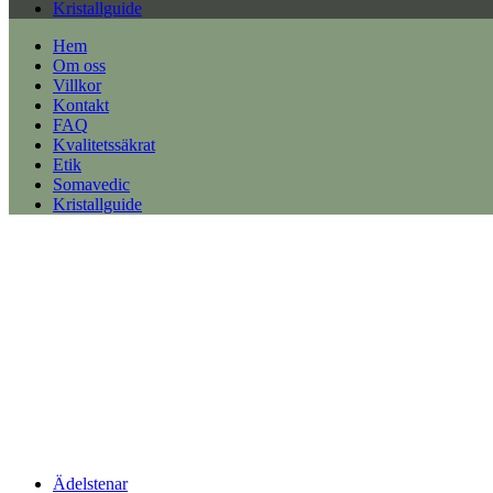
Kristallguide
Hem
Om oss
Villkor
Kontakt
FAQ
Kvalitetssäkrat
Etik
Somavedic
Kristallguide
Ädelstenar