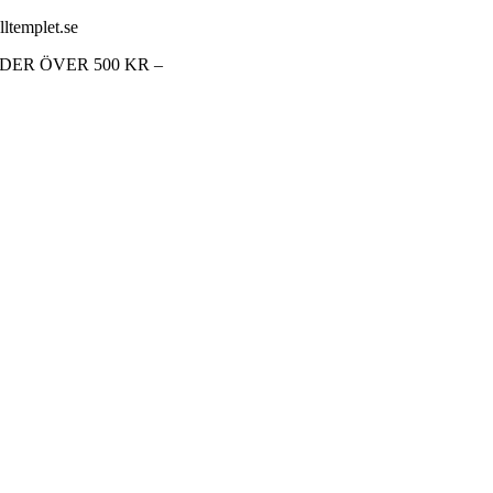
lltemplet.se
RDER ÖVER 500 KR –