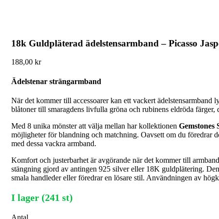
18k Guldpläterad ädelstensarmband – Picasso Jasp
188,00
kr
Ädelstenar strängarmband
När det kommer till accessoarer kan ett vackert ädelstensarmband lyf
blåtoner till smaragdens livfulla gröna och rubinens eldröda färger,
Med 8 unika mönster att välja mellan har kollektionen
Gemstones 
möjligheter för blandning och matchning. Oavsett om du föredrar den 
med dessa vackra armband.
Komfort och justerbarhet är avgörande när det kommer till armband,
stängning gjord av antingen 925 silver eller 18K guldplätering. Denn
smala handleder eller föredrar en lösare stil. Användningen av högkv
I lager (241 st)
Antal