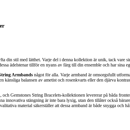
er
ta din stil med lätthet. Varje del i denna kollektion är unik, tack vare 
 dessa ädelstenar tillför en nyans av färg till din ensemble och har sina
String Armbands
något för alla. Varje armband är omsorgsfullt utform
känsliga balansen av ametist och rosenkvarts eller den djärva kontrasten
 och Gemstones String Bracelets-kollektionen levererar på båda fronter
a innovativa stängning är inte bara lyxig, utan den tillåter också bärar
alitativa material säkerställer att dessa armband är både snygga och hål