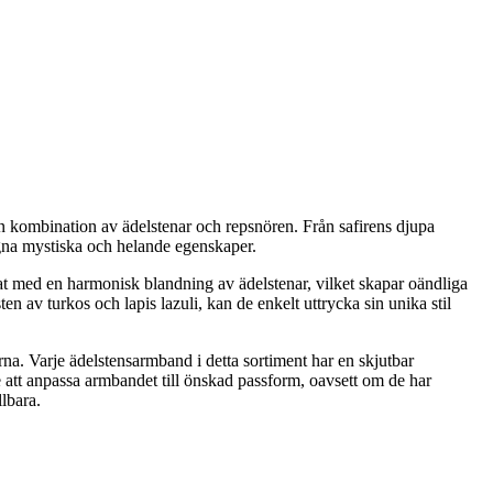
sin kombination av ädelstenar och repsnören. Från safirens djupa
 egna mystiska och helande egenskaper.
at med en harmonisk blandning av ädelstenar, vilket skapar oändliga
 av turkos och lapis lazuli, kan de enkelt uttrycka sin unika stil
na. Varje ädelstensarmband i detta sortiment har en skjutbar
e att anpassa armbandet till önskad passform, oavsett om de har
lbara.