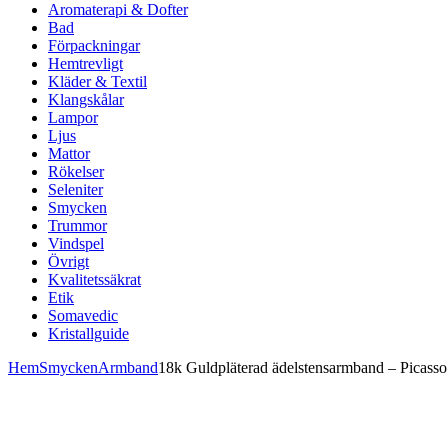
Aromaterapi & Dofter
Bad
Förpackningar
Hemtrevligt
Kläder & Textil
Klangskålar
Lampor
Ljus
Mattor
Rökelser
Seleniter
Smycken
Trummor
Vindspel
Övrigt
Kvalitetssäkrat
Etik
Somavedic
Kristallguide
Hem
Smycken
Armband
18k Guldpläterad ädelstensarmband – Picasso