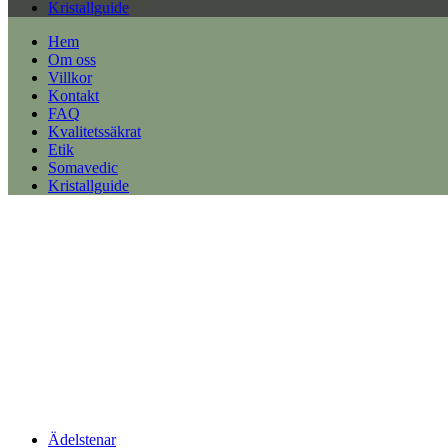
Kristallguide
Hem
Om oss
Villkor
Kontakt
FAQ
Kvalitetssäkrat
Etik
Somavedic
Kristallguide
Ädelstenar