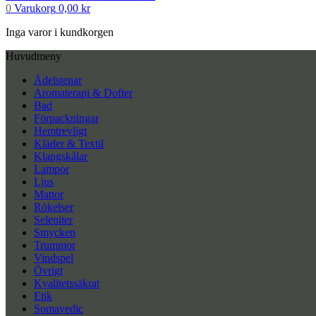
0
Varukorg
0,00
kr
Inga varor i kundkorgen
Huvudmeny
Ädelstenar
Aromaterapi & Dofter
Bad
Förpackningar
Hemtrevligt
Kläder & Textil
Klangskålar
Lampor
Ljus
Mattor
Rökelser
Seleniter
Smycken
Trummor
Vindspel
Övrigt
Kvalitetssäkrat
Etik
Somavedic