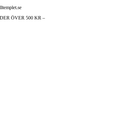
lltemplet.se
RDER ÖVER 500 KR –