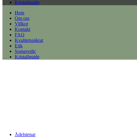
Kristallguide
Hem
Om oss
Villkor
Kontakt
FAQ
Kvalitetssäkrat
Etik
Somavedic
Kristallguide
Ädelstenar