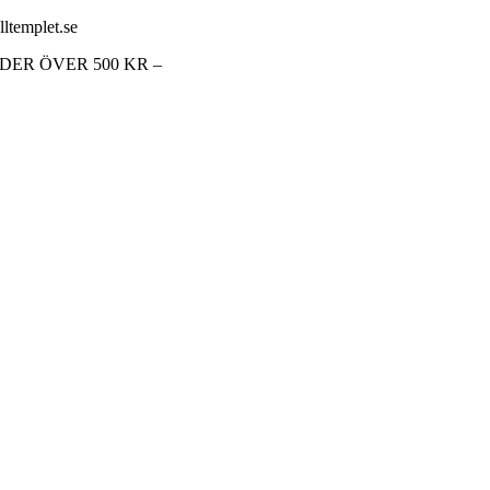
lltemplet.se
RDER ÖVER 500 KR –