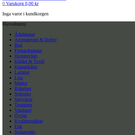
0
Varukorg
0,00
kr
Inga varor i kundkorgen
Huvudmeny
Ädelstenar
Aromaterapi & Dofter
Bad
Förpackningar
Hemtrevligt
Kläder & Textil
Klangskålar
Lampor
Ljus
Mattor
Rökelser
Seleniter
Smycken
Trummor
Vindspel
Övrigt
Kvalitetssäkrat
Etik
Somavedic