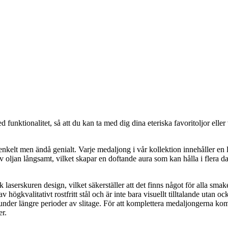
nktionalitet, så att du kan ta med dig dina eteriska favoritoljor eller
nkelt men ändå genialt. Varje medaljong i vår kollektion innehåller en
 oljan långsamt, vilket skapar en doftande aura som kan hålla i flera d
 laserskuren design, vilket säkerställer att det finns något för alla smak
ögkvalitativt rostfritt stål och är inte bara visuellt tilltalande utan o
llen under längre perioder av slitage. För att komplettera medaljongerna 
er.