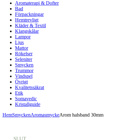
Aromaterapi & Dofter
Bad
Förpackningar
Hemtrevligt
Kläder & Textil
Klangskålar
Lampor
Ljus
Mattor
Rökelser
Seleniter
Smycken
Trummor
Vindspel
Övrigt
Kvalitetssäkrat
Etik
Somavedic
Kristallguide
Hem
Smycken
Aromasmycke
Arom halsband 30mm
SLUT