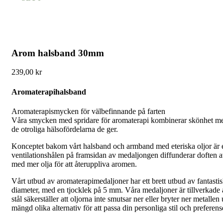
Arom halsband 30mm
239,00
kr
Aromaterapihalsband
Aromaterapismycken för välbefinnande på farten
Våra smycken med spridare för aromaterapi kombinerar skönhet med fu
de otroliga hälsofördelarna de ger.
Konceptet bakom vårt halsband och armband med eteriska oljor är e
ventilationshålen på framsidan av medaljongen diffunderar doften av
med mer olja för att återuppliva aromen.
Vårt utbud av aromaterapimedaljoner har ett brett utbud av fantastisk
diameter, med en tjocklek på 5 mm. Våra medaljoner är tillverkade av h
stål säkerställer att oljorna inte smutsar ner eller bryter ner meta
mängd olika alternativ för att passa din personliga stil och preferens