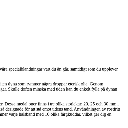
 våra specialblandningar vart du än går, samtidigt som du upplever
 liten dyna som rymmer några droppar eterisk olja. Genom
agar. Skulle doften minska med tiden kan du enkelt fylla på dynan
er. Dessa medaljoner finns i tre olika storlekar: 20, 25 och 30 mm i
ckså designade för att stå emot tidens tand. Användningen av rostfritt
kommer varje halsband med 10 olika färgkuddar, vilket ger dig en