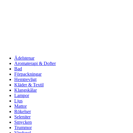
Ädelstenar
Aromaterapi & Dofter
Bad
Förpackningar
Hemtrevligt
Kläder & Textil
Klangskålar
Lampor
Ljus
Mattor
Rökelser
Seleniter
Smycken
Trummor
Vindspel