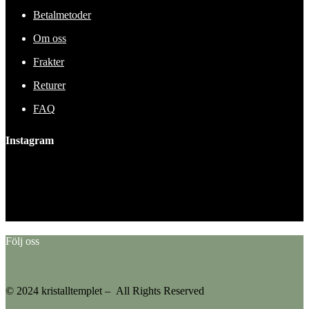
Betalmetoder
Om oss
Frakter
Returer
FAQ
Instagram
This error message is only visible to WordPress admins
Error: No feed found.
Please go to the Instagram Feed settings page to create a feed.
Följ oss
© 2024 kristalltemplet – All Rights Reserved