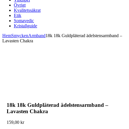
Övrigt
Kvalitetssäkrat
Etik
Somavedic
Kristallguide
Hem
Smycken
Armband
18k 18k Guldpläterad ädelstensarmband –
Lavasten Chakra
18k 18k Guldpläterad ädelstensarmband –
Lavasten Chakra
159,00
kr