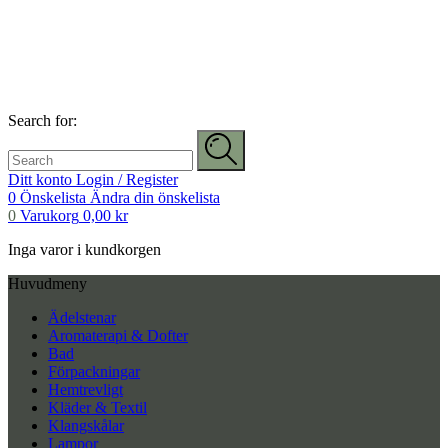
Search for:
Ditt konto
Login / Register
0
Önskelista
Ändra din önskelista
0
Varukorg
0,00
kr
Inga varor i kundkorgen
Huvudmeny
Ädelstenar
Aromaterapi & Dofter
Bad
Förpackningar
Hemtrevligt
Kläder & Textil
Klangskålar
Lampor