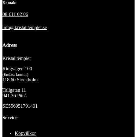
Kontakt
08-611 02 06
info@kristalltemplet.se
Adress
Kristalltemplet
Ringvägen 100
(Endast kontor)
118 60 Stockholm
Tallgatan 11
941 36 Piteå
SE556951791401
Service
Köpvillkor