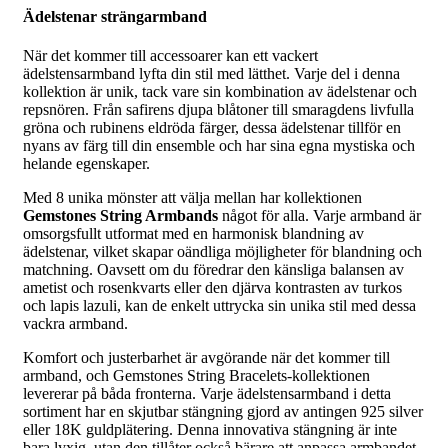
Ädelstenar strängarmband
När det kommer till accessoarer kan ett vackert
ädelstensarmband lyfta din stil med lätthet. Varje del i denna
kollektion är unik, tack vare sin kombination av ädelstenar och
repsnören. Från safirens djupa blåtoner till smaragdens livfulla
gröna och rubinens eldröda färger, dessa ädelstenar tillför en
nyans av färg till din ensemble och har sina egna mystiska och
helande egenskaper.
Med 8 unika mönster att välja mellan har kollektionen
Gemstones String Armbands
något för alla. Varje armband är
omsorgsfullt utformat med en harmonisk blandning av
ädelstenar, vilket skapar oändliga möjligheter för blandning och
matchning. Oavsett om du föredrar den känsliga balansen av
ametist och rosenkvarts eller den djärva kontrasten av turkos
och lapis lazuli, kan de enkelt uttrycka sin unika stil med dessa
vackra armband.
Komfort och justerbarhet är avgörande när det kommer till
armband, och Gemstones String Bracelets-kollektionen
levererar på båda fronterna. Varje ädelstensarmband i detta
sortiment har en skjutbar stängning gjord av antingen 925 silver
eller 18K guldplätering. Denna innovativa stängning är inte
bara lyxig, utan den tillåter också bärare att anpassa armbandet