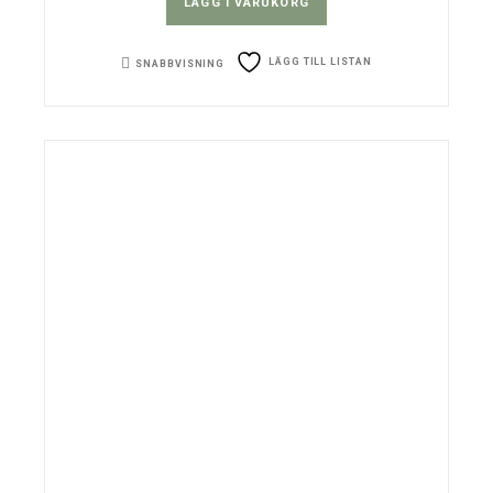
LÄGG I VARUKORG
LÄGG TILL LISTAN
SNABBVISNING