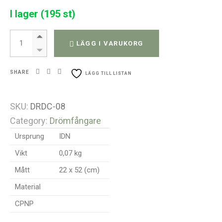
I lager (195 st)
Bali Drömfångare quantity
LÄGG I VARUKORG
SHARE
LÄGG TILL LISTAN
SKU:
DRDC-08
Category:
Drömfångare
Ursprung
IDN
Vikt
0,07 kg
Mått
22 x 52 (cm)
Material
CPNP