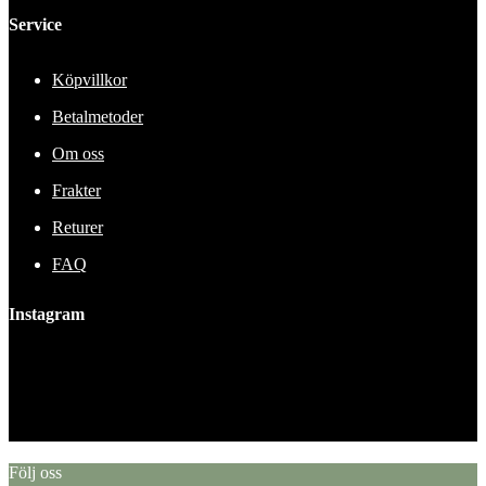
Service
Köpvillkor
Betalmetoder
Om oss
Frakter
Returer
FAQ
Instagram
This error message is only visible to WordPress admins
Error: No feed found.
Please go to the Instagram Feed settings page to create a feed.
Följ oss