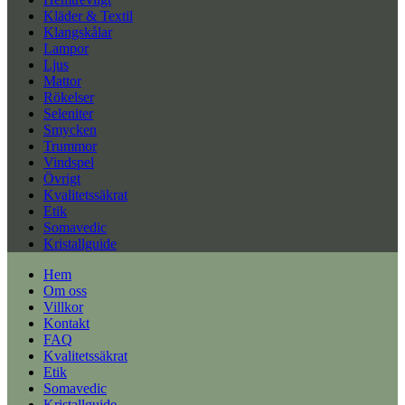
Kläder & Textil
Klangskålar
Lampor
Ljus
Mattor
Rökelser
Seleniter
Smycken
Trummor
Vindspel
Övrigt
Kvalitetssäkrat
Etik
Somavedic
Kristallguide
Hem
Om oss
Villkor
Kontakt
FAQ
Kvalitetssäkrat
Etik
Somavedic
Kristallguide