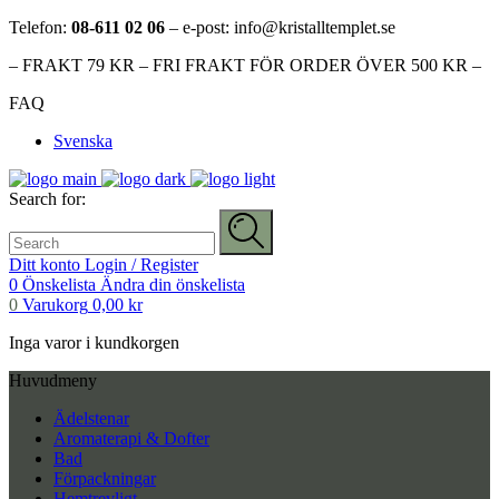
Telefon:
08-611 02 06
– e-post: info@kristalltemplet.se
– FRAKT 79 KR – FRI FRAKT FÖR ORDER ÖVER 500 KR –
FAQ
Svenska
Search for:
Ditt konto
Login / Register
0
Önskelista
Ändra din önskelista
0
Varukorg
0,00
kr
Inga varor i kundkorgen
Huvudmeny
Ädelstenar
Aromaterapi & Dofter
Bad
Förpackningar
Hemtrevligt