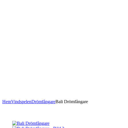
Hem
Vindspelen
Drömfångare
Bali Drömfångare