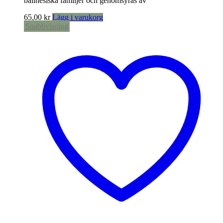
balinesiska familjer och genomsyras av
65,00
kr
Lägg i varukorg
Snabbvisning