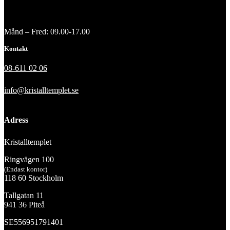
Månd – Fred: 09.00-17.00
Kontakt
08-611 02 06
info@kristalltemplet.se
Adress
Kristalltemplet
Ringvägen 100
(Endast kontor)
118 60 Stockholm
Tallgatan 11
941 36 Piteå
SE556951791401