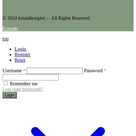
© 2024 kristalltemplet – All Rights Reserved
Kontakt
top
Login
Register
Reset
Username
*
Password
*
Remember me
Lost your password?
Login