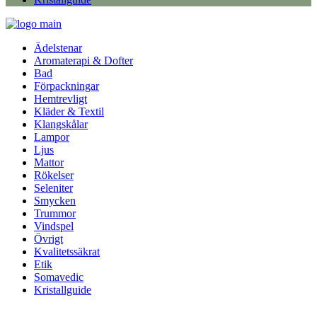
Ädelstenar
Aromaterapi & Dofter
Bad
Förpackningar
Hemtrevligt
Kläder & Textil
Klangskålar
Lampor
Ljus
Mattor
Rökelser
Seleniter
Smycken
Trummor
Vindspel
Övrigt
Kvalitetssäkrat
Etik
Somavedic
Kristallguide