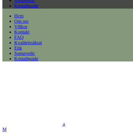
Somavedic
Kristallguide
Hem
Om oss
Villkor
Kontakt
FAQ
Kvalitetssäkrat
Etik
Somavedic
Kristallguide