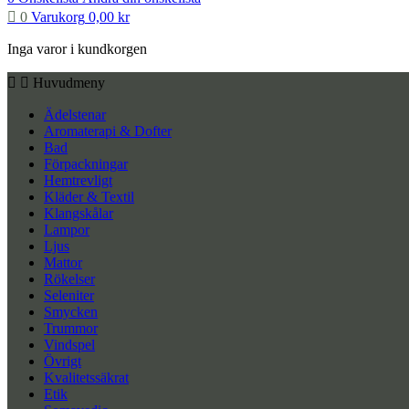
0
Varukorg
0,00
kr
Inga varor i kundkorgen
Huvudmeny
Ädelstenar
Aromaterapi & Dofter
Bad
Förpackningar
Hemtrevligt
Kläder & Textil
Klangskålar
Lampor
Ljus
Mattor
Rökelser
Seleniter
Smycken
Trummor
Vindspel
Övrigt
Kvalitetssäkrat
Etik