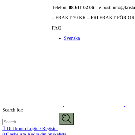
Telefon:
08-611 02 06
– e-post: info@krista
– FRAKT 79 KR – FRI FRAKT FÖR O
FAQ
Svenska
Search for:
Ditt konto
Login / Register
0
Önskelista
Ändra din önskelista