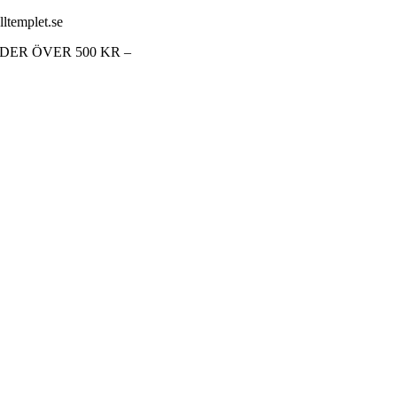
lltemplet.se
RDER ÖVER 500 KR –