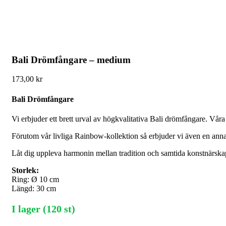
Bali Drömfångare – medium
173,00
kr
Bali Drömfångare
Vi erbjuder ett brett urval av högkvalitativa Bali drömfångare. Vår
Förutom vår livliga Rainbow-kollektion så erbjuder vi även en an
Låt dig uppleva harmonin mellan tradition och samtida konstnärskap. 
Storlek:
Ring: Ø 10 cm
Längd: 30 cm
I lager (120 st)