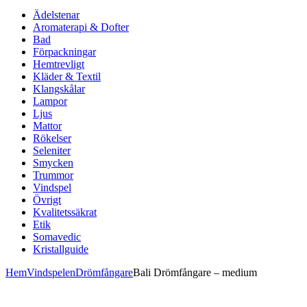
Ädelstenar
Aromaterapi & Dofter
Bad
Förpackningar
Hemtrevligt
Kläder & Textil
Klangskålar
Lampor
Ljus
Mattor
Rökelser
Seleniter
Smycken
Trummor
Vindspel
Övrigt
Kvalitetssäkrat
Etik
Somavedic
Kristallguide
Hem
Vindspelen
Drömfångare
Bali Drömfångare – medium