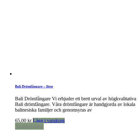
Bali Drömfångare – liten
Bali Drömfångare Vi erbjuder ett brett urval av högkvalitativa
Bali drömfångare. Våra drömfångare är handgjorda av lokala
balinesiska familjer och genomsyras av
65,00
kr
Lägg i varukorg
Snabbvisning