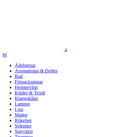
Ädelstenar
Aromaterapi & Dofter
Bad
Förpackningar
Hemtrevligt
Kläder & Textil
Klangskålar
Lampor
Ljus
Mattor
Rökelser
Seleniter
Smycken
Trummor