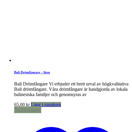
Bali Drömfångare – liten
Bali Drömfångare Vi erbjuder ett brett urval av högkvalitativa
Bali drömfångare. Våra drömfångare är handgjorda av lokala
balinesiska familjer och genomsyras av
65,00
kr
Lägg i varukorg
Snabbvisning