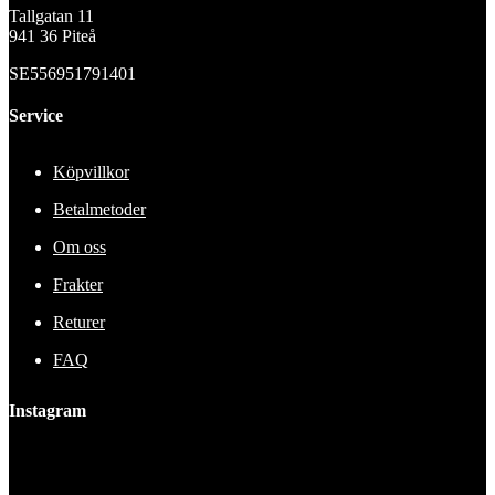
Tallgatan 11
941 36 Piteå
SE556951791401
Service
Köpvillkor
Betalmetoder
Om oss
Frakter
Returer
FAQ
Instagram
This error message is only visible to WordPress admins
Error: No feed found.