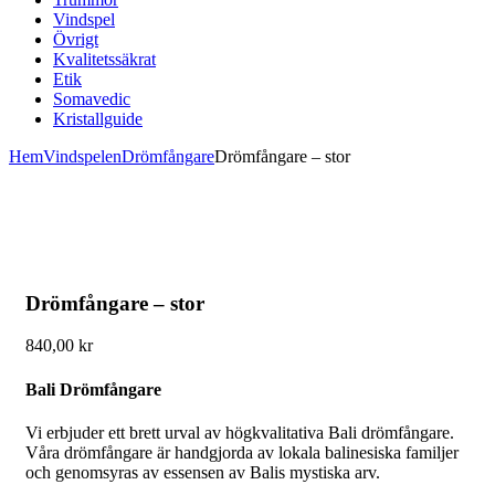
Vindspel
Övrigt
Kvalitetssäkrat
Etik
Somavedic
Kristallguide
Hem
Vindspelen
Drömfångare
Drömfångare – stor
Drömfångare – stor
840,00
kr
Bali Drömfångare
Vi erbjuder ett brett urval av högkvalitativa Bali drömfångare.
Våra drömfångare är handgjorda av lokala balinesiska familjer
och genomsyras av essensen av Balis mystiska arv.