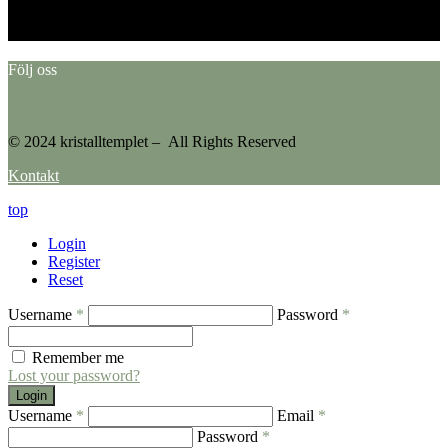
Please go to the Instagram Feed settings page to create a feed.
Följ oss
© 2024 kristalltemplet – All Rights Reserved
Kontakt
top
Login
Register
Reset
Username
*
Password
*
Remember me
Lost your password?
Login
Username
*
Email
*
Password
*