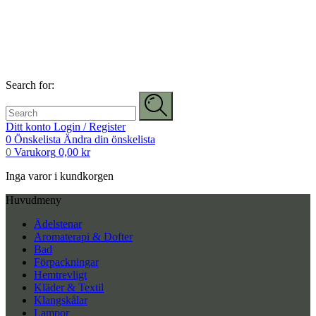
Search for:
Ditt konto
Login / Register
0
Önskelista
Ändra din önskelista
0
Varukorg
0,00
kr
Inga varor i kundkorgen
Huvudmeny
Ädelstenar
Aromaterapi & Dofter
Bad
Förpackningar
Hemtrevligt
Kläder & Textil
Klangskålar
Lampor