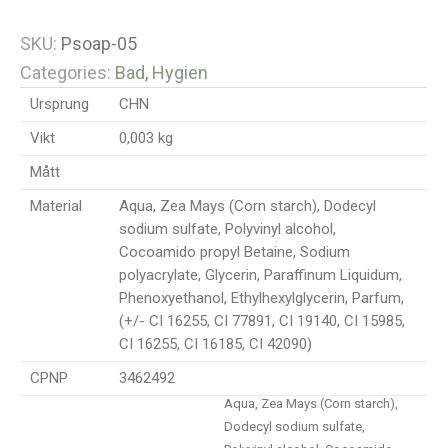
SKU:
Psoap-05
Categories:
Bad
,
Hygien
Ursprung
CHN
Vikt
0,003 kg
Mått
Material
Aqua, Zea Mays (Corn starch), Dodecyl
sodium sulfate, Polyvinyl alcohol,
Cocoamido propyl Betaine, Sodium
polyacrylate, Glycerin, Paraffinum Liquidum,
Phenoxyethanol, Ethylhexylglycerin, Parfum,
(+/- CI 16255, CI 77891, CI 19140, CI 15985,
CI 16255, CI 16185, CI 42090)
CPNP
3462492
Aqua, Zea Mays (Corn starch),
Dodecyl sodium sulfate,