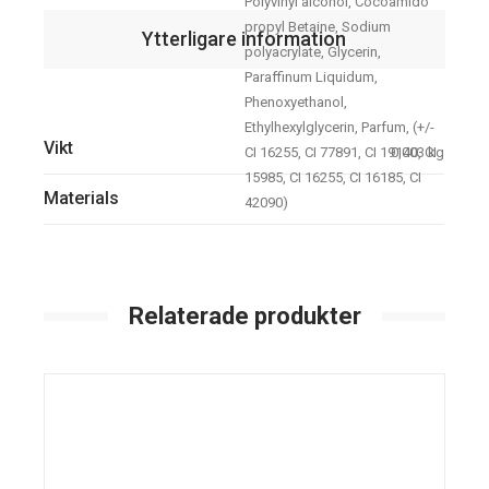
Polyvinyl alcohol, Cocoamido
propyl Betaine, Sodium
Ytterligare information
polyacrylate, Glycerin,
Paraffinum Liquidum,
Phenoxyethanol,
Ethylhexylglycerin, Parfum, (+/-
Vikt
CI 16255, CI 77891, CI 19140, CI
0,003 kg
15985, CI 16255, CI 16185, CI
Materials
42090)
Relaterade produkter