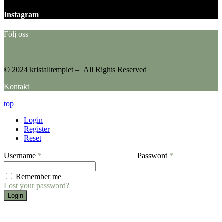
Instagram
Följ oss
© 2024 kristalltemplet – All Rights Reserved
Kontakt
top
Login
Register
Reset
Username
*
Password
*
Remember me
Lost your password?
Login