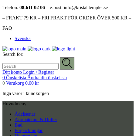
Telefon:
08-611 02 06
– e-post: info@kristalltemplet.se
– FRAKT 79 KR – FRI FRAKT FÖR ORDER ÖVER 500 KR –
FAQ
Svenska
Search for:
Ditt konto
Login / Register
0
Önskelista
Ändra din önskelista
0
Varukorg
0,00
kr
Inga varor i kundkorgen
Huvudmeny
Ädelstenar
Aromaterapi & Dofter
Bad
Förpackningar
Hemtrevligt