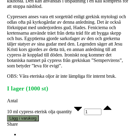
kikhosta. Den kan användas i utspädning i en kall kompress för
att stoppa näsblod.
Cypressen anses vara ett sorgeträd enligt grekisk mytologi och
odlas ofta på kyrkogårdar av denna anledning. Det är också
förknippat med underjordens gud, Hades. Fenicierna och
kretensarna använde träet från detta träd för att bygga skepp
och hus. Egyptierna gjorde sarkofager av den och grekerna
täljer statyer av sina gudar med den. Legenden säger att Jesu
Kristi kors gjordes av detta trä, en annan anledning till att
cypress är kopplad till döden. Ironiskt nog kommer det
botaniska namnet på cypress från grekiskan ”Sempervirens”,
som betyder ”leva för evigt”.
OBS: Våra eteriska oljor är inte lämpliga för internt bruk.
I lager (1000 st)
Antal
10 ml cypress eterisk olja quantity
Lägg i varukorg
Share