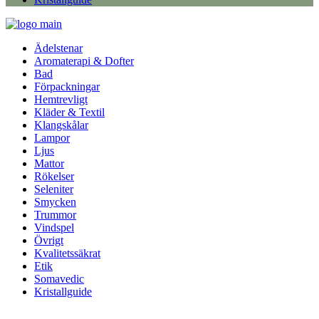
Ädelstenar
Aromaterapi & Dofter
Bad
Förpackningar
Hemtrevligt
Kläder & Textil
Klangskålar
Lampor
Ljus
Mattor
Rökelser
Seleniter
Smycken
Trummor
Vindspel
Övrigt
Kvalitetssäkrat
Etik
Somavedic
Kristallguide