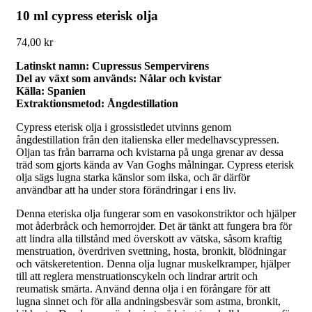
10 ml cypress eterisk olja
74,00
kr
Latinskt namn: Cupressus Sempervirens
Del av växt som används: Nålar och kvistar
Källa: Spanien
Extraktionsmetod: Ångdestillation
Cypress eterisk olja i grossistledet utvinns genom
ångdestillation från den italienska eller medelhavscypressen.
Oljan tas från barrarna och kvistarna på unga grenar av dessa
träd som gjorts kända av Van Goghs målningar. Cypress eterisk
olja sägs lugna starka känslor som ilska, och är därför
användbar att ha under stora förändringar i ens liv.
Denna eteriska olja fungerar som en vasokonstriktor och hjälper
mot åderbråck och hemorrojder. Det är tänkt att fungera bra för
att lindra alla tillstånd med överskott av vätska, såsom kraftig
menstruation, överdriven svettning, hosta, bronkit, blödningar
och vätskeretention. Denna olja lugnar muskelkramper, hjälper
till att reglera menstruationscykeln och lindrar artrit och
reumatisk smärta. Använd denna olja i en förångare för att
lugna sinnet och för alla andningsbesvär som astma, bronkit,