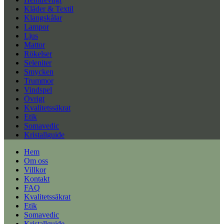
Kläder & Textil
Klangskålar
Lampor
Ljus
Mattor
Rökelser
Seleniter
Smycken
Trummor
Vindspel
Övrigt
Kvalitetssäkrat
Etik
Somavedic
Kristallguide
Hem
Om oss
Villkor
Kontakt
FAQ
Kvalitetssäkrat
Etik
Somavedic
Kristallguide