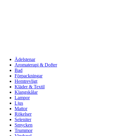
Ädelstenar
Aromaterapi & Dofter
Bad
Förpackningar
Hemtrevligt
Kläder & Textil
Klangskålar
Lampor
Ljus
Mattor
Rökelser
Seleniter
Smycken
Trummor
Vindspel