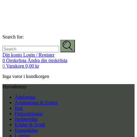
Search for:
Ditt konto
Login / Register
0
Önskelista
Ändra din önskelista
0
Varukorg
0,00
kr
Inga varor i kundkorgen
Huvudmeny
Ädelstenar
Aromaterapi & Dofter
Bad
Förpackningar
Hemtrevligt
Kläder & Textil
Klangskålar
Lampor