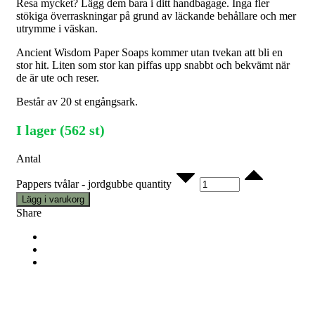
Resa mycket? Lägg dem bara i ditt handbagage. Inga fler
stökiga överraskningar på grund av läckande behållare och mer
utrymme i väskan.
Ancient Wisdom Paper Soaps kommer utan tvekan att bli en
stor hit. Liten som stor kan piffas upp snabbt och bekvämt när
de är ute och reser.
Består av 20 st engångsark.
I lager (562 st)
Antal
Pappers tvålar - jordgubbe quantity
Lägg i varukorg
Share