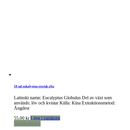
10 ml eukalyptus eterisk olja
Latinskt namn: Eucalyptus Globulus Del av växt som
används: löv och kvistar Källa: Kina Extraktionsmetod:
Ångdest
55,00
kr
Lägg i varukorg
Snabbvisning