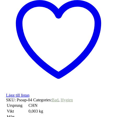
Lägg till listan
SKU:
Psoap-04
Categories:
Bad
,
Hygien
Ursprung
CHN
Vikt
0,003 kg
Mått