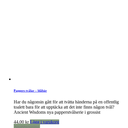
Pappers tvålar – blåbär
Har du någonsin gått för att tvätta händerna på en offentlig
toalett bara för att upptäcka att det inte finns någon tvål?
Ancient Wisdoms nya papperstvålserie i grossist
44,00
kr
Lägg i varukorg
Snabbvisning