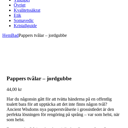
Övrigt
Kvalitetssäkrat
Etik
Somavedic
Kristallguide
Hem
Bad
Pappers tvålar – jordgubbe
Pappers tvålar – jordgubbe
44,00
kr
Har du någonsin gått för att tvätta händerna på en offentlig
toalett bara för att upptäcka att det inte finns någon tvål?
Ancient Wisdoms nya papperstvålserie i grossistledet är den
perfekta lösningen för rengöring på språng – var som helst, när
som helst.