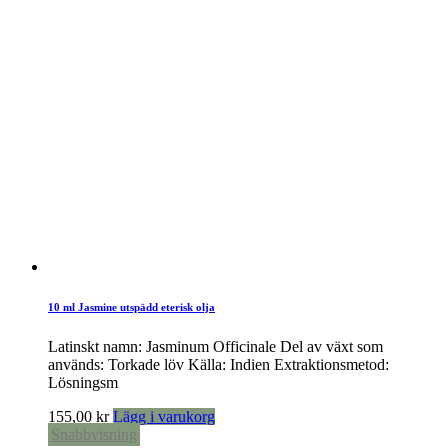
10 ml Jasmine utspädd eterisk olja
Latinskt namn: Jasminum Officinale Del av växt som
används: Torkade löv Källa: Indien Extraktionsmetod:
Lösningsm
155,00
kr
Lägg i varukorg
Snabbvisning