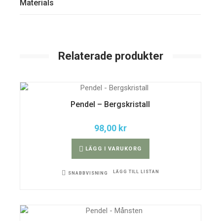
Materials
Relaterade produkter
Pendel – Bergskristall
98,00
kr
Den
här
LÄGG I VARUKORG
produkten
har
flera
varianter.
LÄGG TILL LISTAN
SNABBVISNING
De
olika
alternativen
kan
väljas
på