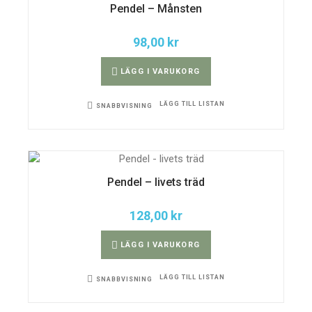
produktsidan
Pendel – Månsten
98,00
kr
Den
här
LÄGG I VARUKORG
produkten
har
flera
varianter.
LÄGG TILL LISTAN
SNABBVISNING
De
olika
alternativen
kan
väljas
på
produktsidan
Pendel – livets träd
128,00
kr
LÄGG I VARUKORG
LÄGG TILL LISTAN
SNABBVISNING