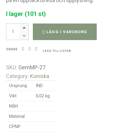
på en upptäcktsresa och upplysning.
I lager (101 st)
Pendel - Rosenkvarts quantity
LÄGG I VARUKORG
SHARE
LÄGG TILL LISTAN
SKU:
GemMP-27
Category:
Koniska
Ursprung
IND
Vikt
0,02 kg
Mått
Material
CPNP